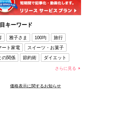
目キーワード
容
雅子さま
100均
旅行
マート家電
スイーツ・お菓子
との関係
節約術
ダイエット
康法
新製品
さらに見る
容賢者のダイエットグッズ
価格表示に関するお知らせ
との関係
新津春子
どか食い