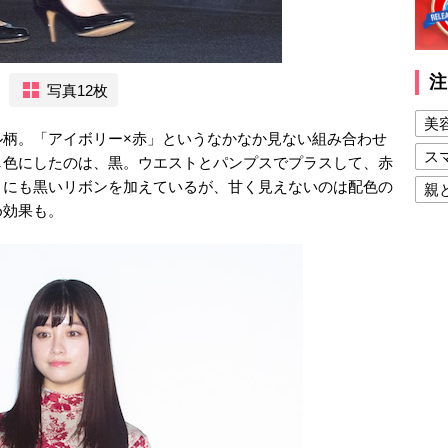
注
写真12枚
美
ル柄。「アイボリー×赤」というなかなか見ない組み合わせ
ス
し色にしたのは、黒。ウエストとパンプスでプラスして、赤
トにも黒いリボンを加えているが、甘く見えないのは配色の
親
め効果も。
健
美
夫