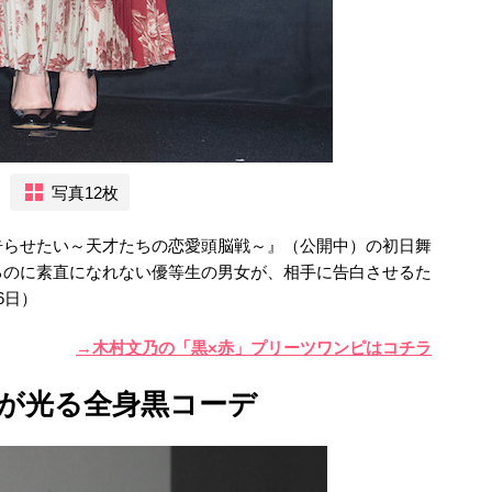
写真12枚
告らせたい～天才たちの恋愛頭脳戦～』（公開中）の初日舞
るのに素直になれない優等生の男女が、相手に告白させるた
6日）
→木村文乃の「黒×赤」プリーツワンピはコチラ
プが光る全身黒コーデ