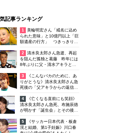
気記事ランキング
1
美輪明宏さん「戒名に込め
られた意味」と10億円以上「巨
額遺産の行方」 つきっきりで
私生活をサポートしていた元俳
優が相続か
2
清水良太郎さん急逝、再起
を阻んだ孤独と葛藤 昨年には
8年ぶりに父・清水アキラと共
演、本格的な活動再開に向かっ
ていたが…周囲が懸念していた
3
《こんなバカのために、あ
「不安定なところ」
りがとうな》清水良太郎さん急
死後の「父アキラからの返信」
布施辰徳が涙で明かす「順番が
違う」
4
《亡くなる直前にも笑顔》
清水良太郎さん急死、布施辰徳
が明かす「誕生会」とその後の
メッセージ
5
《サッカー日本代表・板倉
滉と結婚、第1子妊娠》川口春