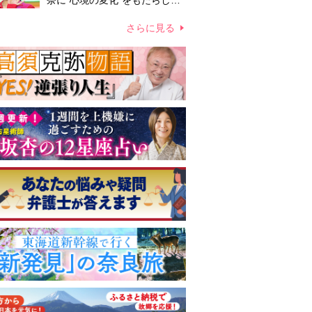
奈に“心境の変化”をもたらした
主演映画『ママせか』 身を削
って「がんに蝕まれる母」を演
さらに見る
じた壮絶な撮影現場