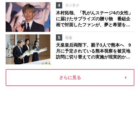
4
エンタメ
木村拓哉、「乳がんステージ4の女性」
に届けたサプライズの贈り物 番組企
画で対面したファンが、夢と希望を与
える心遣いに「うれしくて号泣しまし
た」
5
社会
天皇皇后両陛下、親子3人で熊本へ 9
月に予定されている熊本視察を被災地
訪問に切り替えての実施が現実的か
上皇ご夫妻から受け継ぐ“国民への寄り
添い方”
さらに見る