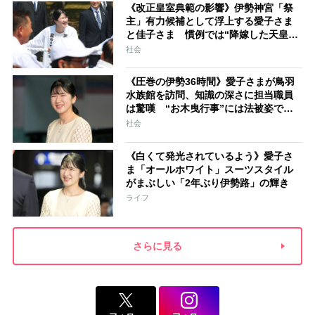
《改正皇室典範の影響》伊勢神宮「祭
主」有力候補として浮上する愛子さま
と佳子さま 慣例では“降嫁した天皇家
の女性”が就任「結婚と祭祀の狭間で思
社会
い悩むことになるでしょう」
《圧巻の伊勢36時間》愛子さまが鳥羽
水族館を訪問、知識の深さに担当職員
は驚嘆 “お木曳行事”には法被姿で参
加「市民に交じって一生懸命引いてお
社会
られました」
《白くて発光されているよう》愛子さ
ま「オールホワイト」スーツスタイル
がまぶしい「2年ぶり伊勢路」の輝き
ライフ
さらに見る