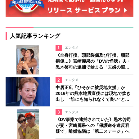
人気記事ランキング
1
エンタメ
《全身打撲、頭部裂傷及び打撲、頸部
損傷…》宮崎麗果の「DVの怪我」夫・
黒木啓司の逮捕で始まる「夫婦の闘
争」
2
エンタメ
中居正広「ひそかに被災地支援」か
2016年の熊本地震直後には現地で炊き
出し “誰にも知られなくて良い”と、
むしろ強まる福祉活動への思い
3
エンタメ
《DV事案で逮捕されていた》黒木啓司
が妻・宮崎麗果への「保護命令違反容
疑で」離婚協議は「第二ステージ」へ