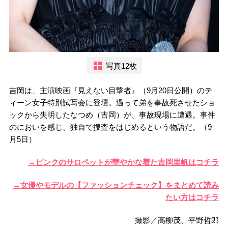
写真12枚
吉岡は、主演映画『見えない目撃者』（9月20日公開）のテ
ィーン女子特別試写会に登壇。過って弟を事故死させたショ
ックから失明したなつめ（吉岡）が、事故現場に遭遇。事件
のにおいを感じ、独自で捜査をはじめるという物語だ。（9
月5日）
→ピンクのサロペットが華やかな着た吉岡里帆はコチラ
→女優やモデルの【ファッションチェック】をまとめて読み
たい方はコチラ
撮影／高柳茂、平野哲郎