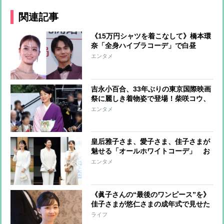
関連記事
《15万円シャツを着こなして》橋本環
奈「全身ハイブラコーデ」で白昼
堂々、圧巻のデート
エンタメ
吉永小百合、33年ぶりの東京国際映画
祭に麗しき着物姿で登場！柴咲コウ、
満島ひかり、川口春奈らはハートポー
エンタメ
ズで魅了
皇后雅子さま、愛子さま、佳子さまが
魅せる「オールホワイトコーデ」 お
しゃれに着こなすコツに注目
エンタメ
《眞子さんの“最後のワンピース”を》
佳子さまが悠仁さまの成年式で見せた
「お姉さまとともに」の思い
ライフ