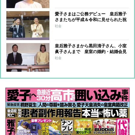
愛子さまはご公務デビュー 皇后雅子
さまたちが平成＆令和に見せられた祝
賀のドレス姿
社会
皇后雅子さまから黒田清子さん、小室
眞子さんまで 皇室の婚約・結婚会見
のファッションと秘話
社会