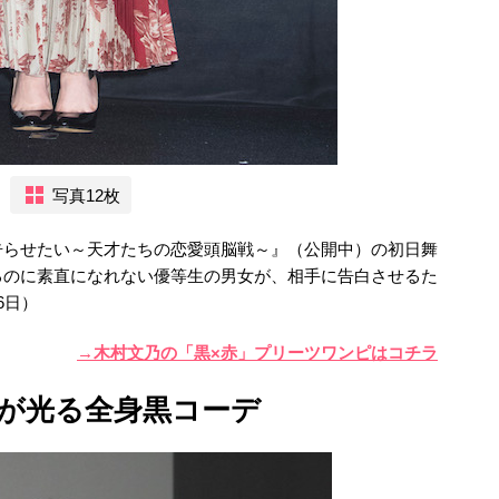
写真12枚
告らせたい～天才たちの恋愛頭脳戦～』（公開中）の初日舞
るのに素直になれない優等生の男女が、相手に告白させるた
6日）
→木村文乃の「黒×赤」プリーツワンピはコチラ
プが光る全身黒コーデ