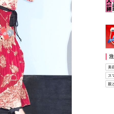
注
美
ス
親
健
美
夫