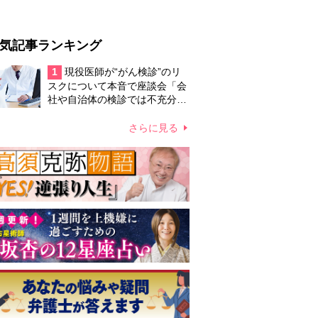
気記事ランキング
1
現役医師が“がん検診”のリ
スクについて本音で座談会「会
社や自治体の検診では不充分」
な現実、がん予防のためには
「一般的な健康を意識した生
さらに見る
活」で充分