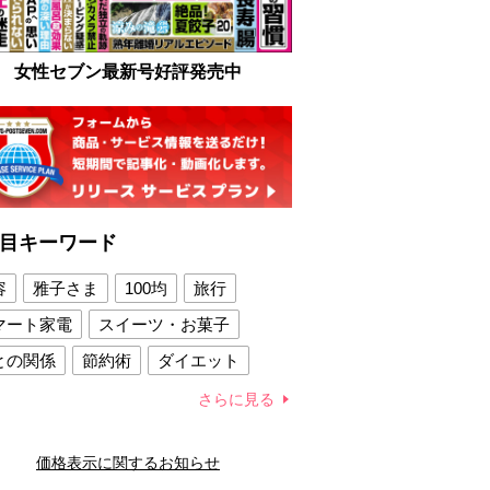
女性セブン最新号好評発売中
目キーワード
容
雅子さま
100均
旅行
マート家電
スイーツ・お菓子
との関係
節約術
ダイエット
康法
新製品
さらに見る
容賢者のダイエットグッズ
価格表示に関するお知らせ
との関係
新津春子
どか食い