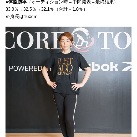
●体脂肪率
（オーディション時→中間発表→最終結果）
33.9％→32.5％→32.1％（合計－1.8％）
※身長は160cm