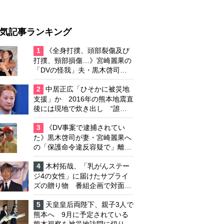
気記事ランキング
1
《全身打撲、頭部裂傷及び
打撲、頸部損傷…》宮崎麗果の
「DVの怪我」夫・黒木啓司の
逮捕で始まる「夫婦の闘争」
2
中居正広「ひそかに被災地
支援」か 2016年の熊本地震直
後には現地で炊き出し “誰に
も知られなくて良い”と、むし
ろ強まる福祉活動への思い
3
《DV事案で逮捕されてい
た》黒木啓司が妻・宮崎麗果へ
の「保護命令違反容疑で」離婚
協議は「第二ステージ」へ
4
木村拓哉、「乳がんステー
ジ4の女性」に届けたサプライ
ズの贈り物 番組企画で対面し
たファンが、夢と希望を与える
心遣いに「うれしくて号泣しま
5
天皇皇后両陛下、親子3人で
した」
熊本へ 9月に予定されている