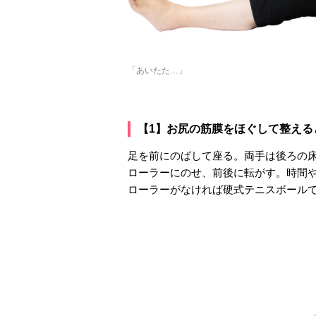
「あいたた…」
【1】お尻の筋膜をほぐして整える
足を前にのばして座る。両手は後ろの
ローラーにのせ、前後に転がす。時間
ローラーがなければ硬式テニスボール