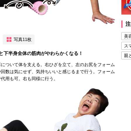
注
美
写真11枚
ス
と下半身全体の筋肉がやわらかくなる！
親
床について体を支える。右ひざを立て、左のお尻をフォーム
健
や回数は気にせず、気持ちいいと感じるまで行う。フォーム
美
で代用も可。右も同様に行う。
夫