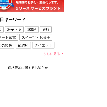
目キーワード
容
雅子さま
100均
旅行
マート家電
スイーツ・お菓子
との関係
節約術
ダイエット
康法
新製品
さらに見る
容賢者のダイエットグッズ
価格表示に関するお知らせ
との関係
新津春子
どか食い