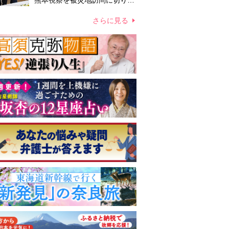
熊本視察を被災地訪問に切り替
えての実施が現実的か 上皇ご
夫妻から受け継ぐ“国民への寄
さらに見る
り添い方”