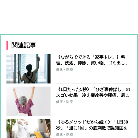
関連記事
《ながらでできる「家事トレ」》料
理、洗濯、掃除、買い物、ゴミ出し、
水やり…すべてをエクササイズに！ト
健康・医療
レーナーが解説
《1日たった5秒》「ひざ裏伸ばし」の
スゴい効果 冷え症改善や腰痛、肩こ
り、片頭痛の軽減も
健康・医療
《ゆるメソッドだから続く》「1日30
秒」「週に1回」の筋刺激で認知症を
予防する「30秒スクワット」
健康・医療