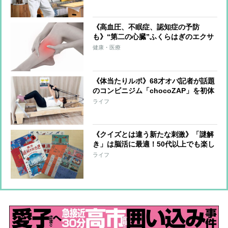
《高血圧、不眠症、認知症の予防
も》“第二の心臓”ふくらはぎのエクサ
サイズを医師が伝授！血流改善、筋肉
健康・医療
と骨を刺激、体を根本から整える
《体当たりルポ》68才オバ記者が話題
のコンビニジム「chocoZAP」を初体
験！7日間通って見えてきた変化と
ライフ
は？健康も美容もリフレッシュも全部
手に入れる!?
《クイズとは違う新たな刺激》「謎解
き」は脳活に最適！50代以上でも楽し
める「自宅で謎解き」「謎解き街歩
ライフ
き」の効果と魅力とは？