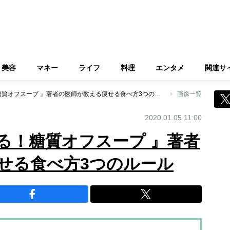
美容
マネー
ライフ
料理
エンタメ
関連サ
『内臓脂肪が落ちる！糖質オフスープ 』著者の医師が教える痩せる食べ方3つのルール
画像一覧
2020.01.05 11:00
る！糖質オフスープ 』著者
せる食べ方3つのルール