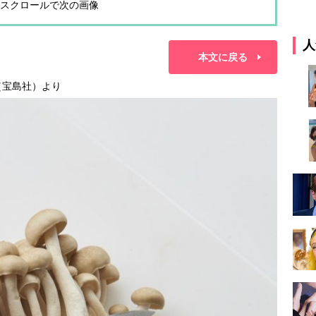
スクロールで次の画像
人
本文に戻る
（宝島社）より