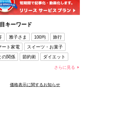
目キーワード
容
雅子さま
100均
旅行
マート家電
スイーツ・お菓子
との関係
節約術
ダイエット
康法
新製品
さらに見る
容賢者のダイエットグッズ
価格表示に関するお知らせ
との関係
新津春子
どか食い