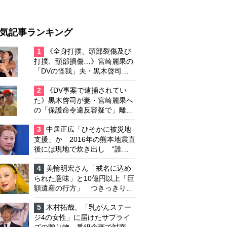
気記事ランキング
1
《全身打撲、頭部裂傷及び
打撲、頸部損傷…》宮崎麗果の
「DVの怪我」夫・黒木啓司の
逮捕で始まる「夫婦の闘争」
2
《DV事案で逮捕されてい
た》黒木啓司が妻・宮崎麗果へ
の「保護命令違反容疑で」離婚
協議は「第二ステージ」へ
3
中居正広「ひそかに被災地
支援」か 2016年の熊本地震直
後には現地で炊き出し “誰に
も知られなくて良い”と、むし
ろ強まる福祉活動への思い
4
美輪明宏さん「戒名に込め
られた意味」と10億円以上「巨
額遺産の行方」 つきっきりで
私生活をサポートしていた元俳
優が相続か
5
木村拓哉、「乳がんステー
ジ4の女性」に届けたサプライ