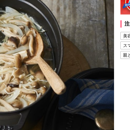
注
美
ス
親
健
美
夫