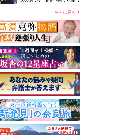
ズの贈り物 番組企画で対面し
たファンが、夢と希望を与える
心遣いに「うれしくて号泣しま
さらに見る
した」