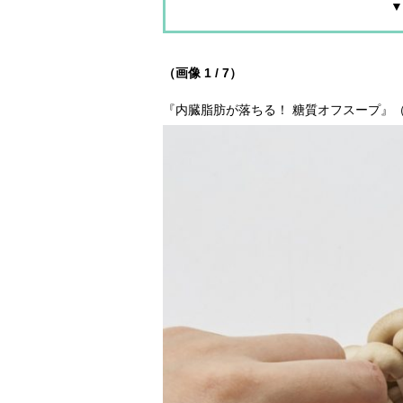
▼
（画像 1 / 7）
『内臓脂肪が落ちる！ 糖質オフスープ』