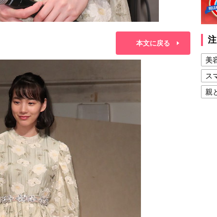
注
本文に戻る
美
ス
親
健
美
夫