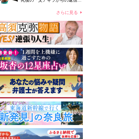
死後の「父アキラからの返信」
布施辰徳が涙で明かす「順番が
違う」
さらに見る