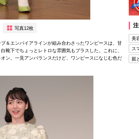
注
写真12枚
美
ーブ＆エンパイアラインが組み合わさったワンピースは、甘
ス
、白靴下でちょっとレトロな雰囲気もプラスした。これに、
をオン。一見アンバランスだけど、ワンピースになじむ色だ
親
。
健
美
夫