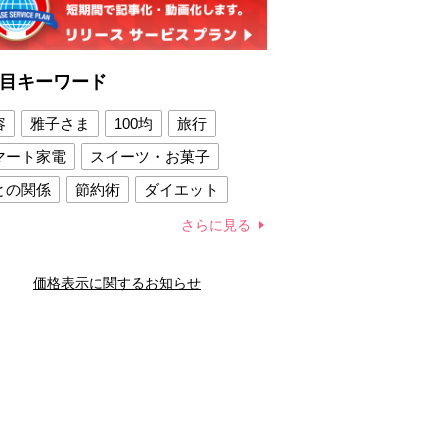
目キーワード
容
雅子さま
100均
旅行
マート家電
スイーツ・お菓子
との関係
節約術
ダイエット
康法
新製品
さらに見る
容賢者のダイエットグッズ
価格表示に関するお知らせ
との関係
新津春子
どか食い