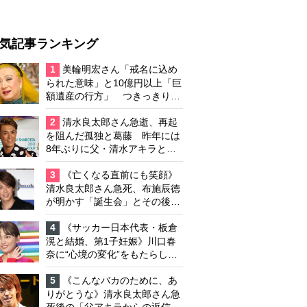
気記事ランキング
1
美輪明宏さん「戒名に込め
られた意味」と10億円以上「巨
額遺産の行方」 つきっきりで
私生活をサポートしていた元俳
優が相続か
2
清水良太郎さん急逝、再起
を阻んだ孤独と葛藤 昨年には
8年ぶりに父・清水アキラと共
演、本格的な活動再開に向かっ
ていたが…周囲が懸念していた
3
《亡くなる直前にも笑顔》
「不安定なところ」
清水良太郎さん急死、布施辰徳
が明かす「誕生会」とその後の
メッセージ
4
《サッカー日本代表・板倉
滉と結婚、第1子妊娠》川口春
奈に“心境の変化”をもたらした
主演映画『ママせか』 身を削
って「がんに蝕まれる母」を演
5
《こんなバカのために、あ
じた壮絶な撮影現場
りがとうな》清水良太郎さん急