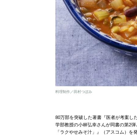
料理制作／田村つぼみ
80万部を突破した著書『医者が考案し
学部教授の小林弘幸さんが同書の第2
「ラクやせみそ汁」』（アスコム）を