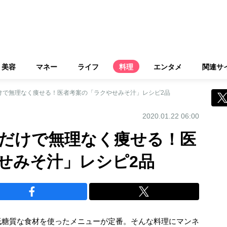
美容
マネー
ライフ
料理
エンタメ
関連サ
けで無理なく痩せる！医者考案の「ラクやせみそ汁」レシピ2品
2020.01.22 06:00
るだけで無理なく痩せる！医
せみそ汁」レシピ2品
低糖質な食材を使ったメニューが定番。そんな料理にマンネ