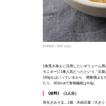
料理制作／田村つぼみ
1食置き換えに活用したいボリューム
モニターに1番人気だったという「豆腐
150gもはいっているから、満腹感は
たり、301kcalで食物繊維は4.8g。
《材料》（1人分）
長生きみそ玉…1個 木綿豆腐（大きくち