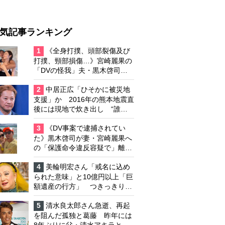
気記事ランキング
1
《全身打撲、頭部裂傷及び
打撲、頸部損傷…》宮崎麗果の
「DVの怪我」夫・黒木啓司の
逮捕で始まる「夫婦の闘争」
2
中居正広「ひそかに被災地
支援」か 2016年の熊本地震直
後には現地で炊き出し “誰に
も知られなくて良い”と、むし
ろ強まる福祉活動への思い
3
《DV事案で逮捕されてい
た》黒木啓司が妻・宮崎麗果へ
の「保護命令違反容疑で」離婚
協議は「第二ステージ」へ
4
美輪明宏さん「戒名に込め
られた意味」と10億円以上「巨
額遺産の行方」 つきっきりで
私生活をサポートしていた元俳
優が相続か
5
清水良太郎さん急逝、再起
を阻んだ孤独と葛藤 昨年には