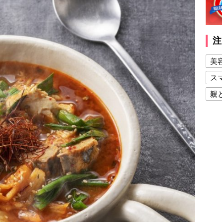
注
美
ス
親
健
美
夫