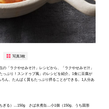
写真3枚
満点の「ラクやせみそ汁」レシピから、「ラクやせみそ汁」
たっぷり！スンドゥブ風」のレシピを紹介。1食に豆腐が
もちろん、たんぱく質もたっぷり摂ることができる。1人分あ
ぎる）…150g さば水煮缶…小1個（150g、うち固形