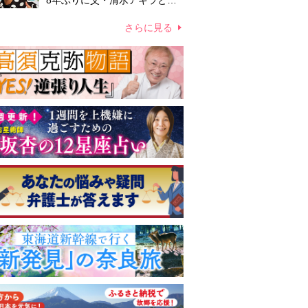
8年ぶりに父・清水アキラと共
演、本格的な活動再開に向かっ
ていたが…周囲が懸念していた
さらに見る
「不安定なところ」