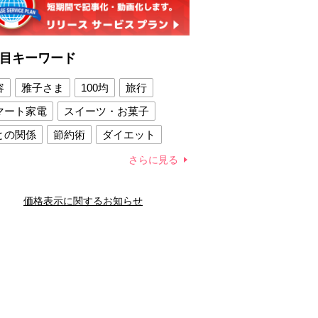
目キーワード
容
雅子さま
100均
旅行
マート家電
スイーツ・お菓子
との関係
節約術
ダイエット
康法
新製品
さらに見る
容賢者のダイエットグッズ
価格表示に関するお知らせ
との関係
新津春子
どか食い