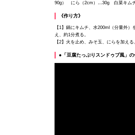
90g） にら（2cm）…30g 白菜キムチ
《作り方》
【1】鍋にキムチ、水200ml（分量
え、約1分煮る。
【2】火を止め、みそ玉、にらを加える
●「豆腐たっぷりスンドゥブ風」の