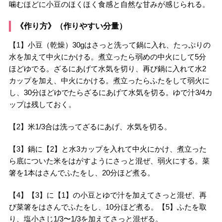
噛むほどに小豆のほくほく食感と自然な甘みが感じられる。
《作り方》（作りやすい分量）
【1】小豆（乾燥）30gはさっと洗って鍋に入れ、たっぷりの
水を加えて中火にかける。煮立ったら弱めの中火にして5分
ほどゆでる。ざるにあげて水気を切り、再び鍋に入れて水2
カップを加え、中火にかける。煮立ったらふたをして弱火に
し、30分ほどゆでたらざるにあげて水気を切る。ゆで汁3/4カ
ップは残しておく。
【2】米1/3合は洗ってざるにあげ、水気を切る。
【3】鍋に【2】と水3カップを入れて中火にかけ、煮立った
ら底についた米をはがすようにさっと混ぜ、弱火にする。菜
箸を1本はさんでふたをし、20分ほど煮る。
【4】【3】に【1】の小豆とゆで汁を加えてさっと混ぜ、再
び菜箸をはさんでふたをし、10分ほど煮る。【5】ふたを取
り、塩小さじ1/3〜1/3を加えてさっと混ぜる。