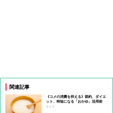
関連記事
《コメの消費を抑える》節約、ダイエ
ット、時短になる「おかゆ」活用術
「少量でお腹いっぱいに」「体が温ま
ライフ
って免疫力アップ」「胃腸をいたわ