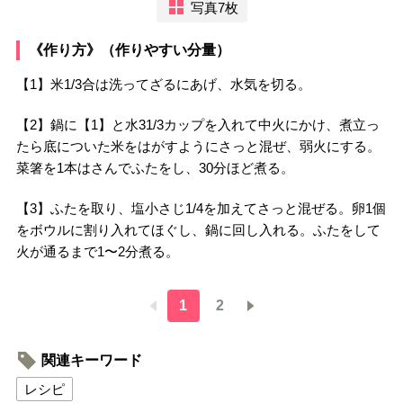
写真7枚
《作り方》（作りやすい分量）
【1】米1/3合は洗ってざるにあげ、水気を切る。
【2】鍋に【1】と水31/3カップを入れて中火にかけ、煮立っ
たら底についた米をはがすようにさっと混ぜ、弱火にする。
菜箸を1本はさんでふたをし、30分ほど煮る。
【3】ふたを取り、塩小さじ1/4を加えてさっと混ぜる。卵1個
をボウルに割り入れてほぐし、鍋に回し入れる。ふたをして
火が通るまで1〜2分煮る。
1
2
関連キーワード
レシピ