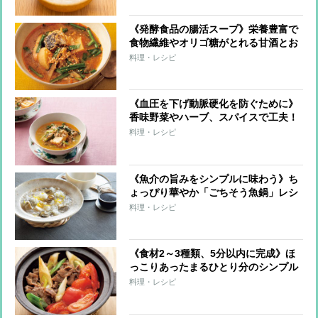
る」
《発酵食品の腸活スープ》栄養豊富で
食物繊維やオリゴ糖がとれる甘酒とお
すすめ食材を組み合わせたレシピ3つ
料理・レシピ
《血圧を下げ動脈硬化を防ぐために》
香味野菜やハーブ、スパイスで工夫！
減塩スープレシピ6つ
料理・レシピ
《魚介の旨みをシンプルに味わう》ち
ょっぴり華やか「ごちそう魚鍋」レシ
ピ6つ
料理・レシピ
《食材2～3種類、5分以内に完成》ほ
っこりあったまるひとり分のシンプル
小鍋レシピ5つ
料理・レシピ