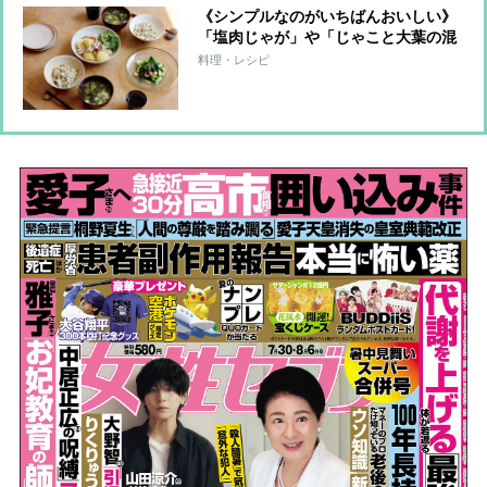
《シンプルなのがいちばんおいしい》
「塩肉じゃが」や「じゃこと大葉の混
ぜご飯」など料理家ウー・ウェンさん
料理・レシピ
が教える気取らない“和食”レシピ4つ