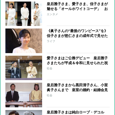
皇后雅子さま、愛子さま、佳子さまが
魅せる「オールホワイトコーデ」 お
しゃれに着こなすコツに注目
エンタメ
《眞子さんの“最後のワンピース”を》
佳子さまが悠仁さまの成年式で見せた
「お姉さまとともに」の思い
ライフ
愛子さまはご公務デビュー 皇后雅子
さまたちが平成＆令和に見せられた祝
賀のドレス姿
社会
皇后雅子さまから黒田清子さん、小室
眞子さんまで 皇室の婚約・結婚会見
のファッションと秘話
社会
皇后雅子さまは純白ローブ・デコル