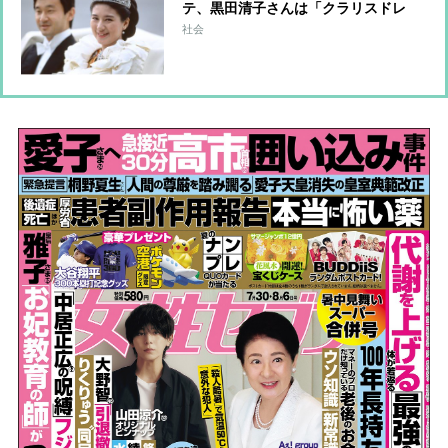
テ、黒田清子さんは「クラリスドレ
ス」と話題に 女性皇族の華麗な
社会
る”結婚ファッション”