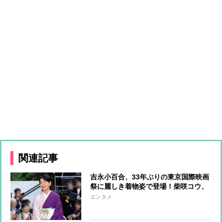
関連記事
吉永小百合、33年ぶりの東京国際映画
祭に麗しき着物姿で登場！柴咲コウ、
満島ひかり、川口春奈らはハートポー
エンタメ
ズで魅了