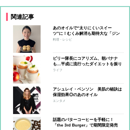
関連記事
あのオイルで“太りにくいスイー
ツ”に！むくみ解消も期待大な「ジン
ジャーレモンマフィン」【市橋有里の
料理・レシピ
美レシピ】
ビリー隊長にコアリズム、朝バナナ
も…平成に流行ったダイエットを振り
返る
ライフ
アシュレイ・ベンソン 美肌の秘訣は
保湿効果◎のあのオイル
エンタメ
話題のバターコーヒーを手軽に！
「the 3rd Burger」で期間限定発売