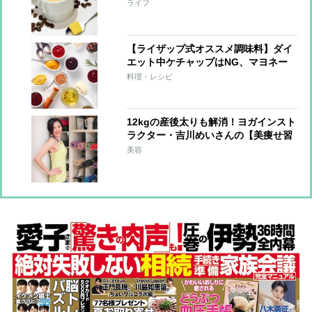
ライフ
【ライザップ式オススメ調味料】ダイ
エット中ケチャップはNG、マヨネー
ズは…？
料理・レシピ
12kgの産後太りも解消！ヨガインスト
ラクター・吉川めいさんの【美痩せ習
慣】
美容