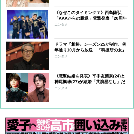
で理解を深めて演じ方を模索
《なぜこのタイミング？》西島隆弘
「AAAからの脱退」電撃発表「20周年
イヤー開幕直前」の別れに広がる波紋
エンタメ
ドラマ『相棒』シーズン25が制作、例
年通り10月から放送 『科捜研の女』
を上回り“連続ドラマ最多シーズン記
エンタメ
録”単独首位へ「それまでは杉下右京
を演じたい」水谷豊の思い
《電撃結婚を発表》平手友梨奈(24)と
神尾楓珠(27)が結婚「共演歴なし」だ
けど大安吉日にマスコミ“ノーマー
エンタメ
ク”発表