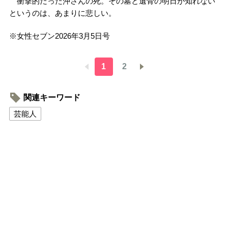
衝撃的だった沖さんの死。その墓と遺骨の明日が知れない
というのは、あまりに悲しい。
※
女性セブン
2026
年
3
月
5
日号
1
2
関連キーワード
芸能人