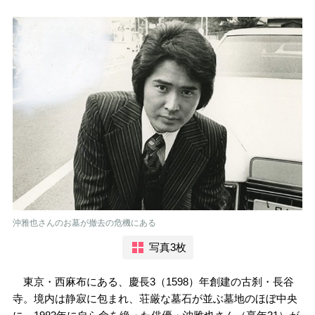
沖雅也さんのお墓が撤去の危機にある
写真3枚
東京・西麻布にある、慶長3（1598）年創建の古刹・長谷
寺。境内は静寂に包まれ、荘厳な墓石が並ぶ墓地のほぼ中央