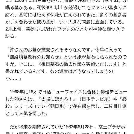
に、1983年に自ら命を絶った俳優・沖雅也さん（享年31）が
眠る墓がある。死後40年以上が経過してもファンが墓参りに
訪れ、墓前には絶えず仏花が供えられてきた。多くの墓参者
が手を合わせた彼の墓が、いま大きな問題に直面している。
2月上旬、墓参りに訪れたファンのひとりが神妙な顔つきで
語る。
「沖さんのお墓が撤去されるそうなんです。今年に入って
『無縁墳墓改葬のお知らせ』という紙が墓石に貼られたので
すが、そこに、《後日墓石の撤去作業を実施いたします》と
書かれているんです。彼の遺骨はどうなってしまうの
か……」
1968年に16才で日活ニューフェイスに合格し俳優デビュー
した沖さんは、『太陽にほえろ！』（日本テレビ系）や『必
殺』シリーズ（テレビ朝日系）で存在感を示し、二枚目俳優
として人気を博した。
だが将来を期待されていた1983年6月28日、京王プラザホ
テル（東京・新宿）の47階のバルコニーから身を投げ自ら人