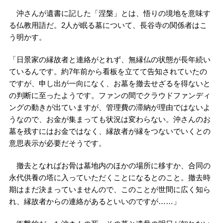
沖さんが遺書に記した「涅槃」とは、悟りの境地を意味す
る仏教用語だ。2人が眠る墓について、長谷寺の関係者はこ
う明かす。
「日景家の縁故者と連絡がとれず、無縁仏の状態が長年続い
ているんです。約7年前から看板を立てて告知されていたの
ですが、申し出が一向になく、お墓を撤去せざるを得ないと
の判断に至ったようです。ファンの間でクラウドファンディ
ングの動きが出ていますが、管理費の滞納が理由ではないよ
うなので、お金が集まっても状況は変わらない。沖さんのお
墓を残すにはお金ではなく、縁故者が縁をつないでいくとの
意思表示が必要だそうです。
撤去となればお骨は墓地内のほかの場所に移すか、合同の
永代供養の塔に入っていただくことになるとのこと。撤去時
期はまだ決まっていませんので、このことが世間に広く知ら
れ、縁故者からの連絡があるといいのですが……」