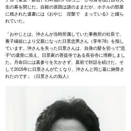
生の幕を閉じた。自殺の原因は謎のままだが、ホテルの部屋
に残された遺書には《おやじ 涅槃で まっている》と綴ら
れていた。
「おやじとは、沖さんが当時所属していた事務所の社長で、
養子縁組により父親になった日景忠男さん（享年78）を指し
ています。沖さんを失った日景さんは、自身の髪を切って“息
子”の遺骨に添え、日景家の菩提寺である長谷寺に埋葬しまし
た。月命日には墓参りを欠かさず、墓前で対話を続けた。そ
して2015年に日景さんが亡くなり、沖さんと同じ墓に納骨さ
れたのです」（日景さんの知人）