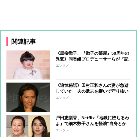
関連記事
《黒柳徹子、『徹子の部屋』50周年の
異変》同番組プロデューサーらが『記
念財団』の理事を辞任 その陰で存在
エンタメ
感を強める“ビーズ作家”、辣腕ぶりに
黒柳は全幅の信頼
《追悼秘話》田村正和さんの妻が急逝
していた 夫の遺志を継いで守り抜い
た「こだわりの墓」と「田村姓」
エンタメ
戸田恵梨香、Netflix『地獄に堕ちるわ
よ』で細木数子さんを怪演“自身とか
け離れた役柄”に不安も制作陣の熱意
エンタメ
に応えて出演決意 関連する本や映像