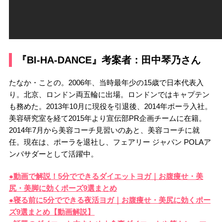
『BI-HA-DANCE』考案者：田中琴乃さん
たなか・ことの。2006年、当時最年少の15歳で日本代表入
り。北京、ロンドン両五輪に出場。ロンドンではキャプテン
も務めた。2013年10月に現役を引退後、2014年ポーラ入社。
美容研究室を経て2015年より宣伝部PR企画チームに在籍。
2014年7月から美容コーチ見習いのあと、美容コーチに就
任。現在は、ポーラを退社し、フェアリー ジャパン POLAア
ンバサダーとして活躍中。
●動画で解説！5分でできるダイエットヨガ｜お腹痩せ・美
尻・美脚に効くポーズ9選まとめ
●寝る前に5分でできる夜活ヨガ｜お腹痩せ・美尻に効くポー
ズ9選まとめ【動画解説】