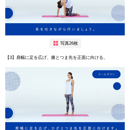
写真26枚
【3】肩幅に足を広げ、膝とつま先を正面に向ける。