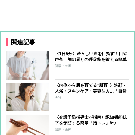
関連記事
《1日5分》若々しい声を目指す！口や
声帯、胸の周りの呼吸筋を鍛える簡単
ボイストレーニング
健康・医療
《内側から肌を育てる”肌育”》洗顔・
入浴・スキンケア・美容注入…「自然
な美しさ」をコツコツ育む方法を美の
美容
賢者が伝授
《介護予防指導士が指南》認知機能低
下を予防する簡単「指トレ」8つ
「ひとりじゃんけん」も効果的
健康・医療