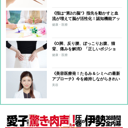
《指は“第2の脳”》指先を動かすと血
流が増えて脳が活性化！認知機能アッ
プに有効な日常生活や趣味でのコツ
健康・医療
《O脚、反り腰、ぽっこりお腹、猫
背、痛みを解消》「正しいポジショ
ン」を意識するだけゆがみをゼロにす
健康・医療
る超簡単体幹リセットトレーニング
《美容医療発！たるみ＆シミへの最新
アプローチ》今を維持しながらきれい
に年を重ねる「スローエイジング」で
美容
たるみ・シミをケア