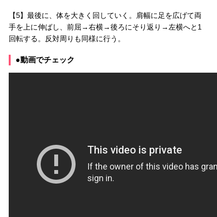
【5】最後に、体を大きく回していく。肩幅に足を広げて両
手を上に伸ばし、前屈→右横→後ろにそり返り→左横へと1
回転する。反対周りも同様に行う。
●動画でチェック