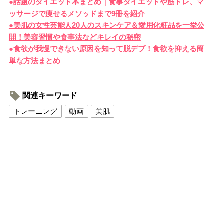
●話題のダイエット本まとめ｜食事ダイエットや筋トレ、マ
ッサージで痩せるメソッドまで9冊を紹介
●美肌の女性芸能人20人のスキンケア＆愛用化粧品を一挙公
開！美容習慣や食事法などキレイの秘密
●食欲が我慢できない原因を知って脱デブ！食欲を抑える簡
単な方法まとめ
関連キーワード
トレーニング
動画
美肌