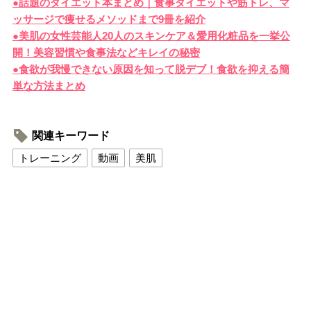
●話題のダイエット本まとめ｜食事ダイエットや筋トレ、マ
ッサージで痩せるメソッドまで9冊を紹介
●美肌の女性芸能人20人のスキンケア＆愛用化粧品を一挙公
開！美容習慣や食事法などキレイの秘密
●食欲が我慢できない原因を知って脱デブ！食欲を抑える簡
単な方法まとめ
関連キーワード
トレーニング
動画
美肌