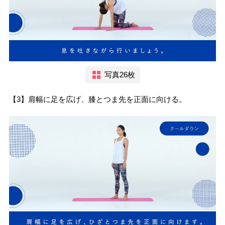
写真26枚
【3】肩幅に足を広げ、膝とつま先を正面に向ける。