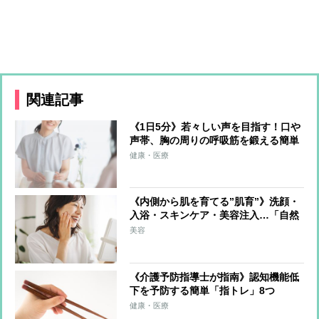
関連記事
《1日5分》若々しい声を目指す！口や
声帯、胸の周りの呼吸筋を鍛える簡単
ボイストレーニング
健康・医療
《内側から肌を育てる”肌育”》洗顔・
入浴・スキンケア・美容注入…「自然
な美しさ」をコツコツ育む方法を美の
美容
賢者が伝授
《介護予防指導士が指南》認知機能低
下を予防する簡単「指トレ」8つ
「ひとりじゃんけん」も効果的
健康・医療