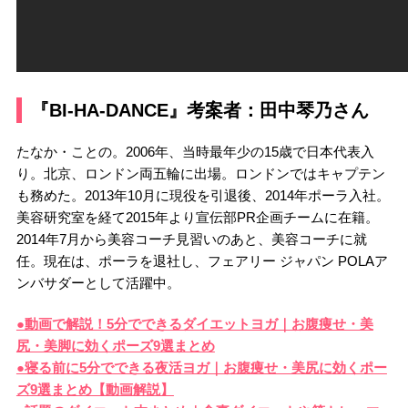
『BI-HA-DANCE』考案者：田中琴乃さん
たなか・ことの。2006年、当時最年少の15歳で日本代表入
り。北京、ロンドン両五輪に出場。ロンドンではキャプテン
も務めた。2013年10月に現役を引退後、2014年ポーラ入社。
美容研究室を経て2015年より宣伝部PR企画チームに在籍。
2014年7月から美容コーチ見習いのあと、美容コーチに就
任。現在は、ポーラを退社し、フェアリー ジャパン POLAア
ンバサダーとして活躍中。
●動画で解説！5分でできるダイエットヨガ｜お腹痩せ・美
尻・美脚に効くポーズ9選まとめ
●寝る前に5分でできる夜活ヨガ｜お腹痩せ・美尻に効くポー
ズ9選まとめ【動画解説】