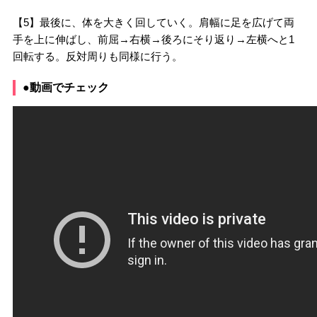
【5】最後に、体を大きく回していく。肩幅に足を広げて両
手を上に伸ばし、前屈→右横→後ろにそり返り→左横へと1
回転する。反対周りも同様に行う。
●動画でチェック