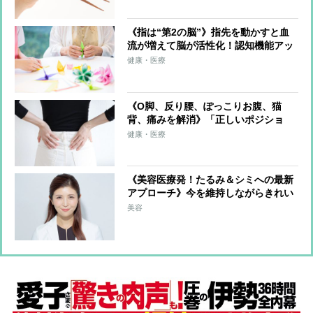
《指は“第2の脳”》指先を動かすと血
流が増えて脳が活性化！認知機能アッ
プに有効な日常生活や趣味でのコツ
健康・医療
《O脚、反り腰、ぽっこりお腹、猫
背、痛みを解消》「正しいポジショ
ン」を意識するだけゆがみをゼロにす
健康・医療
る超簡単体幹リセットトレーニング
《美容医療発！たるみ＆シミへの最新
アプローチ》今を維持しながらきれい
に年を重ねる「スローエイジング」で
美容
たるみ・シミをケア