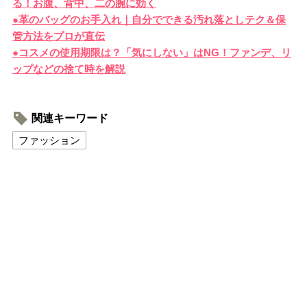
る！お腹、背中、二の腕に効く
●革のバッグのお手入れ｜自分でできる汚れ落としテク＆保
管方法をプロが直伝
●コスメの使用期限は？「気にしない」はNG！ファンデ、リ
ップなどの捨て時を解説
関連キーワード
ファッション