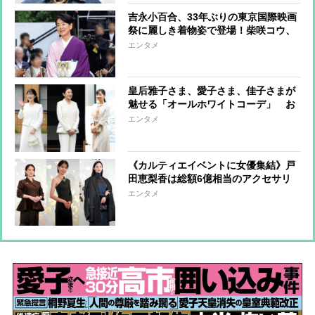
吉永小百合、33年ぶりの東京国際映画
祭に麗しき着物姿で登場！柴咲コウ、
満島ひかり、川口春奈らはハートポー
エンタメ
ズで魅了
皇后雅子さま、愛子さま、佳子さまが
魅せる「オールホワイトコーデ」 お
しゃれに着こなすコツに注目
エンタメ
《カルティエイベントに女優集結》戸
田恵梨香は総額6億相当のアクセサリ
ーも！中条あやみ、高畑充希、山口智
エンタメ
子ら8名の豪華絢爛ファッションコー
デを紹介