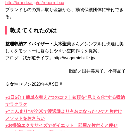
http://brandear.jp/ct/reborn_box
ブランドものの買い取り金額から、動物保護団体に寄付でき
る。
教えてくれたのは
整理収納アドバイザー・大木聖美
さん／シンプルに快適に美
しくをモットーに暮らしやすい空間作りを提案。
ブログ「我が道ライフ」http://wagamichilife.jp/
撮影／国井美奈子、小澤晶子
※女性セブン2020年4月9日号
●1日5分！簡単衣替え7つのコツ｜衣類を”見える化”する収納
でラクラク
●”こんまり”が全米で渡辺謙より有名になったワケと片付け
メソッドをおさらい
●お掃除エクササイズでダイエット｜部屋が片付くと痩せ