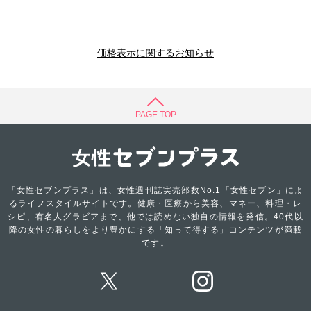
価格表示に関するお知らせ
PAGE TOP
「女性セブンプラス」は、女性週刊誌実売部数No.1「女性セブン」によ
るライフスタイルサイトです。健康・医療から美容、マネー、料理・レ
シピ、有名人グラビアまで、他では読めない独自の情報を発信。40代以
降の女性の暮らしをより豊かにする「知って得する」コンテンツが満載
です。