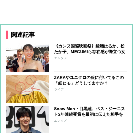
関連記事
《カンヌ国際映画祭》綾瀬はるか、松
たか子、MEGUMIら存在感が際立つ女
優たちのファッションをチェック
エンタメ
ZARAやユニクロの服に付いてるこの
「細ヒモ」どうしてますか？
ライフ
Snow Man・目黒蓮、ベストジーニス
ト2年連続受賞を最初に伝えた相手を
告白「喜んでくれていました」
エンタメ