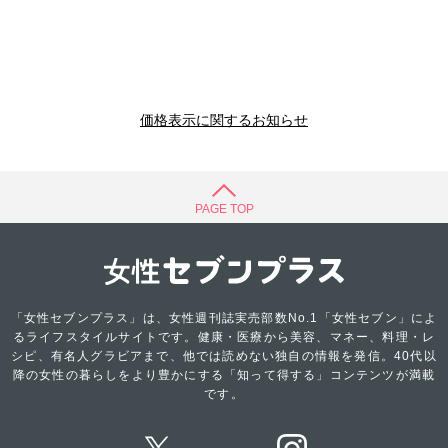
価格表示に関するお知らせ
PAGE TOP
「女性セブンプラス」は、女性週刊誌実売部数No.1「女性セブン」によ
るライフスタイルサイトです。健康・医療から美容、マネー、料理・レ
シピ、有名人グラビアまで、他では読めない独自の情報を発信。40代以
降の女性の暮らしをより豊かにする「知って得する」コンテンツが満載
です。