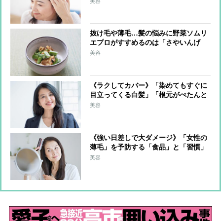
美容
抜け毛や薄毛…髪の悩みに野菜ソムリ
エプロがすすめるのは「さやいんげ
ん」と「くるみ」、組み合わせレシピ
美容
も紹介
《ラクしてカバー》「染めてもすぐに
目立ってくる白髪」「根元がぺたんと
して寂しい…」白髪・薄毛の悩みの解
美容
決法を毛髪診断士がレクチャー！
《強い日差しで大ダメージ》「女性の
薄毛」を予防する「食品」と「習慣」
ランキング、美と健康のプロ10人が回
美容
答