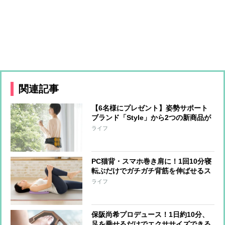
関連記事
【6名様にプレゼント】姿勢サポート
ブランド「Style」から2つの新商品が
登場！長友選手と共同開発した商品を
ライフ
ベースに開発
PC猫背・スマホ巻き肩に！1回10分寝
転ぶだけでガチガチ背筋を伸ばせるス
トレッチクッション
ライフ
保阪尚希プロデュース！1日約10分、
足を乗せるだけでエクササイズできる