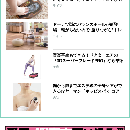
『フットエナジーPRO』性能アップ＆
ライフ
軽量化
ドーナツ型のバランスボールが新登
場！転がらないので“座りながら”トレ
に最適
ライフ
音楽再生もできる！ドクターエアの
『3DスーパーブレードPRO』なら乗る
だけで運動不足を解消
美容
顔から脚までエステ級の全身ケアがで
きる!?ヤーマン『キャビスパRFコア
EX』の実力
美容