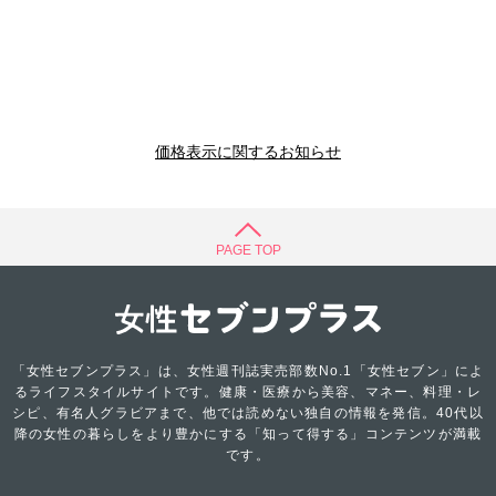
価格表示に関するお知らせ
PAGE TOP
「女性セブンプラス」は、女性週刊誌実売部数No.1「女性セブン」によ
るライフスタイルサイトです。健康・医療から美容、マネー、料理・レ
シピ、有名人グラビアまで、他では読めない独自の情報を発信。40代以
降の女性の暮らしをより豊かにする「知って得する」コンテンツが満載
です。