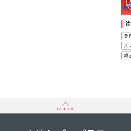
注
美
ス
親
健
美
夫
PAGE TOP