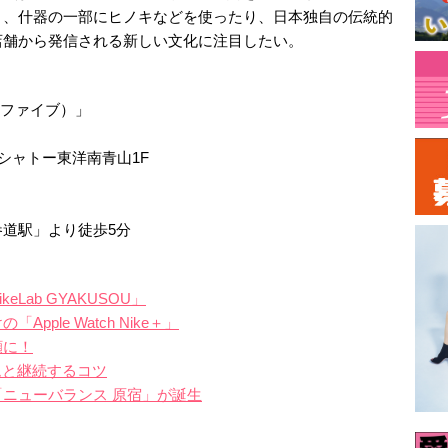
り、什器の一部にヒノキなどを使ったり、日本独自の伝統的
店舗から発信される新しい文化に注目したい。
エーファイブ）」
 シャトー東洋南青山1F
道駅」より徒歩5分
Lab GYAKUSOU」
ple Watch Nike＋」
顔に！
ムと継続するコツ
ニューバランス 原宿」が誕生