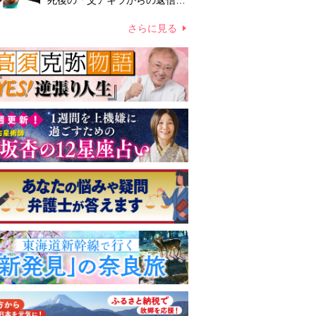
死後の「父アキラからの返信」
布施辰徳が涙で明かす「順番が
違う」
さらに見る