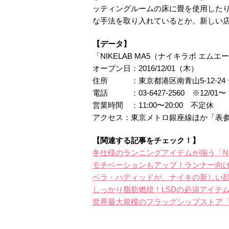
ッティングルームの床に畳を使用した
な手法を取り入れているとか。新しい
【データ】
「NIKELAB MA5（ナイキラボ エム
オープン日：2016/12/01（木）
住所 ：東京都港区南青山5-12-24
電話 ：03-6427-2560 ※12/01〜
営業時間 ：11:00〜20:00 不定休
アクセス：東京メトロ銀座線ほか「表参
【関連する記事をチェック！】
冬仕様のランニングアイテムが揃う「Nike
モチベーションもアップ！ランナー向けの「Ap
ベラ・ハディッドが、ナイキの新しい
しっかり脂肪燃焼！LSDの必須アイテ
世界最大規模のフラッグシップストア「