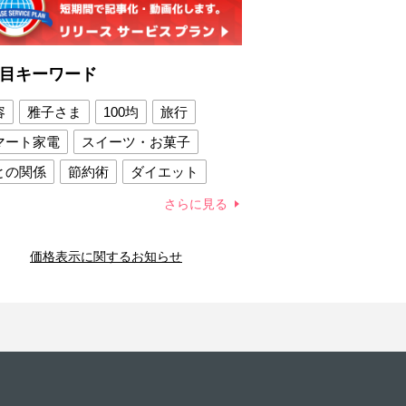
目キーワード
容
雅子さま
100均
旅行
マート家電
スイーツ・お菓子
との関係
節約術
ダイエット
康法
新製品
さらに見る
容賢者のダイエットグッズ
価格表示に関するお知らせ
との関係
新津春子
どか食い