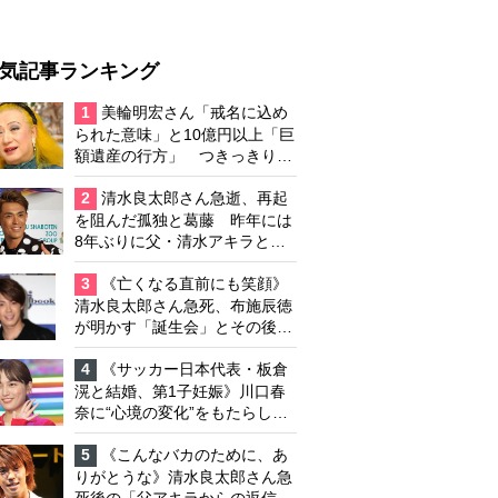
気記事ランキング
1
美輪明宏さん「戒名に込め
られた意味」と10億円以上「巨
額遺産の行方」 つきっきりで
私生活をサポートしていた元俳
優が相続か
2
清水良太郎さん急逝、再起
を阻んだ孤独と葛藤 昨年には
8年ぶりに父・清水アキラと共
演、本格的な活動再開に向かっ
ていたが…周囲が懸念していた
3
《亡くなる直前にも笑顔》
「不安定なところ」
清水良太郎さん急死、布施辰徳
が明かす「誕生会」とその後の
メッセージ
4
《サッカー日本代表・板倉
滉と結婚、第1子妊娠》川口春
奈に“心境の変化”をもたらした
主演映画『ママせか』 身を削
って「がんに蝕まれる母」を演
5
《こんなバカのために、あ
じた壮絶な撮影現場
りがとうな》清水良太郎さん急