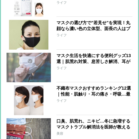
ク”が登場
ライフ
マスクの選び方で”若見せ”を実現！丸
顔なら濃い色の立体型、面長の人はプ
リーツ型を
ライフ
マスク生活を快適にする便利グッズ13
選｜肌荒れ対策、息苦しさ解消、耳が
痛くならないなど
ライフ
不織布マスクおすすめランキング12選
｜性能・肌触り・耳の痛さ・呼吸…最
強の1枚は!?
ライフ
口臭、肌荒れ、ニキビ…冬に急増する
マスクトラブル解消法を医師が教える
美容