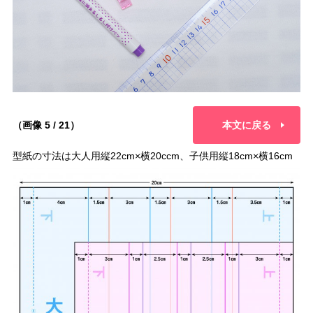
（画像 5 / 21）
本文に戻る
型紙の寸法は大人用縦22cm×横20ccm、子供用縦18cm×横16cm