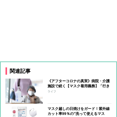
関連記事
《アフターコロナの真実》病院・介護
施設で続く【マスク着用義務】「行き
すぎた感染対策によって生活から大切
ライフ
なものが失われた」スタッフや利用者
に着用を求めない介護施設の取り組み
マスク越しの日焼けをガード！紫外線
カット率99％の”洗って使えるマス