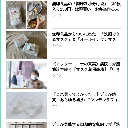
無印良品の「調味料小分け袋」（30枚
入り199円）は即買い！お弁当作る人
はみんな買ってほしい【本日のお気に
ライフ
入り】
無印良品からついに出た！「洗顔でき
るマスク」＆「オールインワンマス
ク」で朝も夜もズボラ確定【本日のお
ライフ
気に入り】
《アフターコロナの真実》病院・介護
施設で続く【マスク着用義務】「行き
すぎた感染対策によって生活から大切
ライフ
なものが失われた」スタッフや利用者
に着用を求めない介護施設の取り組み
【これ買ってよかった！】プロが絶
賛！あらゆる場所に“シンデレラフィ
ット”する無印良品「整理トレー」の
ライフ
多様な使い方
プロが実践する画期的な収納ワザ「洗