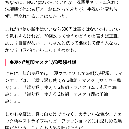
ちなみに、NGとはわかっていたが、洗濯用ネットに入れて
洗濯機で他の衣類と一緒に洗ってみたが、手洗いと変わら
ず、型崩れすることはなかった。
これだけ使い勝手はいいなら500円は高くはないかも…とい
う気もするけれど、30回洗って使うかどうかと言えば正直、
あまり自信がない…。ちゃんと洗って継続して使う人なら、
かなりコスパはいいしおすすめかも。
◆夏の”無印マスク”が3種類登場
さらに、無印良品では、“夏マスク”として3種類が登場。ライ
ンナップは、『繰り返し使える 2枚組・マスク（サッカー織
り）』、『繰り返し使える 2枚組・マスク（ムラ糸天竺編
み）』、『繰り返し使える 2枚組・マスク（鹿の子編
み）』。
しかも今度は、真っ白だけではなく、カラフルな色や、チェ
ック柄やストライプ柄など、ファッション的にも楽しめる展
開だという。こちらも人気を呼びそうだ。