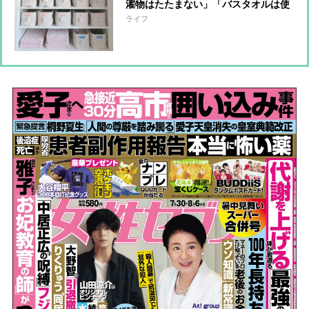
濯物はたたまない」「バスタオルは使
わない」
ライフ