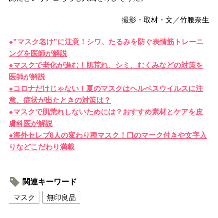
撮影・取材・文／竹腰奈生
●”マスク老け”に注意！シワ、たるみを防ぐ表情筋トレーニ
ングを医師が解説
●マスクで老化が進む！肌荒れ、シミ、むくみなどの対策を
医師が解説
●コロナだけじゃない！夏のマスクはヘルペスウイルスに注
意、症状が出たときの対策は？
●マスクで肌荒れしないためには？おすすめ素材とケアを皮
膚科医が解説
●海外セレブ6人の変わり種マスク！口のマーク付きや文字入
りなどこだわり満載
関連キーワード
マスク
無印良品