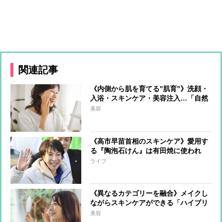
関連記事
《内側から肌を育てる”肌育”》洗顔・
入浴・スキンケア・美容注入…「自然
な美しさ」をコツコツ育む方法を美の
美容
賢者が伝授
《高市早苗首相のスキンケア》愛用す
る『陶泡石けん』は有田焼に使われ
る“陶土”が原材料 陶土の粘着力が毛
ライフ
穴に詰まった皮脂や汚れ、肌のくすみ
のもとを吸着
《異なるカテゴリーを融合》メイクし
ながらスキンケアができる「ハイブリ
ッドコスメ」が新たに注目 各社で開
美容
発進み定着化へ