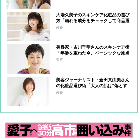
大場久美子のスキンケア化粧品の選び
方「頼れる成分をチェックして商品選
びをしています」愛用する”女神肌”に
美容
なるカバーおしろいや10年愛用する溺
愛ソープも紹介
美容家・吉川千明さんのスキンケア術
「年齢を重ねた今、ベーシックな原点
に戻りました」愛用するお茶の本格オ
美容
ーガニックコスメや植物生まれの濃密
クレンジングバームも紹介
美容ジャーナリスト・倉田真由美さん
の化粧品選び術「大人の肌は“落とす
ケア”と“与えるケア”を丁寧に」愛用
美容
する美容液クラスのクレンジングミル
クや20年愛用するSOSクリームを紹介