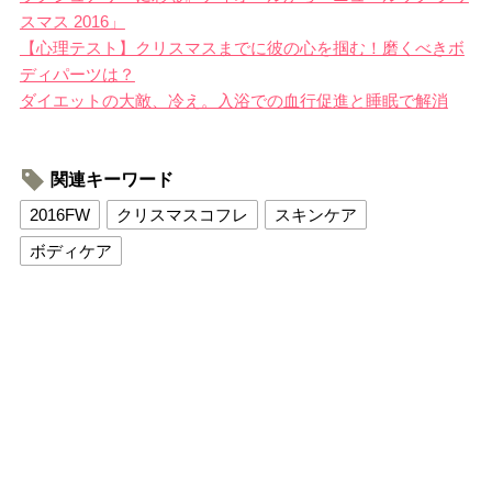
スマス 2016」
【心理テスト】クリスマスまでに彼の心を掴む！磨くべきボ
ディパーツは？
ダイエットの大敵、冷え。入浴での血行促進と睡眠で解消
関連キーワード
2016FW
クリスマスコフレ
スキンケア
ボディケア