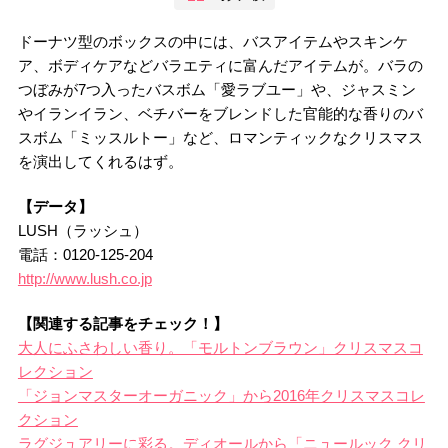
ドーナツ型のボックスの中には、バスアイテムやスキンケ
ア、ボディケアなどバラエティに富んだアイテムが。バラの
つぼみが7つ入ったバスボム「愛ラブユー」や、ジャスミン
やイランイラン、ベチバーをブレンドした官能的な香りのバ
スボム「ミッスルトー」など、ロマンティックなクリスマス
を演出してくれるはず。
【データ】
LUSH（ラッシュ）
電話：0120-125-204
http://www.lush.co.jp
【関連する記事をチェック！】
大人にふさわしい香り。「モルトンブラウン」クリスマスコ
レクション
「ジョンマスターオーガニック」から2016年クリスマスコレ
クション
ラグジュアリーに彩る。ディオールから「ニュールック クリ