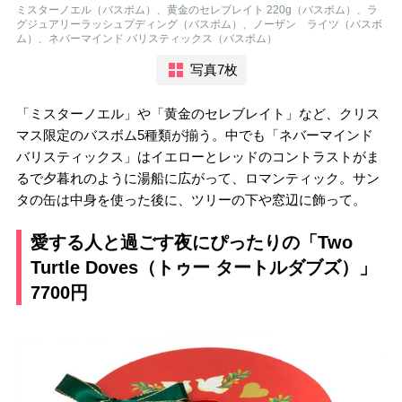
ミスターノエル（バスボム）、黄金のセレブレイト 220g（バスボム）、ラ
グジュアリーラッシュプディング（バスボム）、ノーザン ライツ（バスボ
ム）、ネバーマインド バリスティックス（バスボム）
写真7枚
「ミスターノエル」や「黄金のセレブレイト」など、クリス
マス限定のバスボム5種類が揃う。中でも「ネバーマインド
バリスティックス」はイエローとレッドのコントラストがま
るで夕暮れのように湯船に広がって、ロマンティック。サン
タの缶は中身を使った後に、ツリーの下や窓辺に飾って。
愛する人と過ごす夜にぴったりの「Two
Turtle Doves（トゥー タートルダブズ）」
7700円