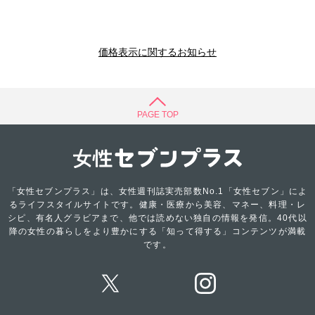
価格表示に関するお知らせ
PAGE TOP
「女性セブンプラス」は、女性週刊誌実売部数No.1「女性セブン」によ
るライフスタイルサイトです。健康・医療から美容、マネー、料理・レ
シピ、有名人グラビアまで、他では読めない独自の情報を発信。40代以
降の女性の暮らしをより豊かにする「知って得する」コンテンツが満載
です。