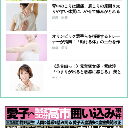
背中のこりは腰痛、肩こりの原因＆太
りやすい体質に…やせて痛みがとれる
「1日3分の背中ストレッチ」を整体師
健康・医療
が伝授
オリンピック選手らを指導するトレー
ナーが指南！「動ける体」の土台を作
る簡単メソッド「ふるふる」とは？
健康・医療
《足首細っ！》元宝塚女優・紫吹淳
「つまりが出ると敏感に感じる」 美と
健康維持に欠かさない“特別グッズ”を
ライフ
語る