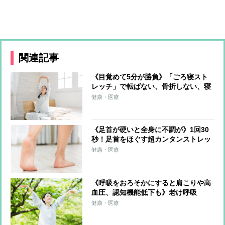
関連記事
《目覚めて5分が勝負》「ごろ寝スト
レッチ」で転ばない、骨折しない、寝
たきりにならない体に
健康・医療
《足首が硬いと全身に不調が》1回30
秒！足首をほぐす超カンタンストレッ
チ 足首を硬くしない習慣も紹介
健康・医療
《呼吸をおろそかにすると肩こりや高
血圧、認知機能低下も》老け呼吸
を“長生き呼吸”に変える「呼吸筋スト
健康・医療
レッチ」のやり方を医師が伝授