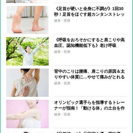
《足首が硬いと全身に不調が》1回30
秒！足首をほぐす超カンタンストレッ
チ 足首を硬くしない習慣も紹介
健康・医療
《呼吸をおろそかにすると肩こりや高
血圧、認知機能低下も》老け呼吸
を“長生き呼吸”に変える「呼吸筋スト
健康・医療
レッチ」のやり方を医師が伝授
背中のこりは腰痛、肩こりの原因＆太
りやすい体質に…やせて痛みがとれる
「1日3分の背中ストレッチ」を整体師
健康・医療
が伝授
オリンピック選手らを指導するトレー
ナーが指南！「動ける体」の土台を作
る簡単メソッド「ふるふる」とは？
健康・医療