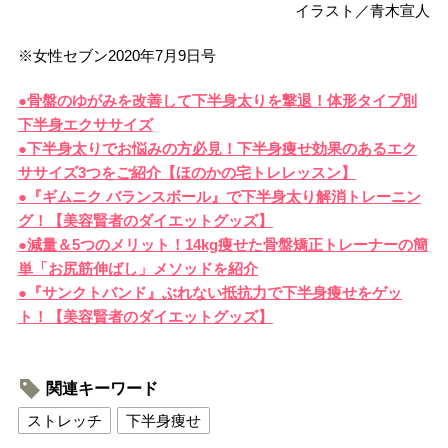
イラスト／青木宣人
※女性セブン2020年7月9日号
●骨盤のゆがみを改善して下半身太りを撃退！体形タイプ別
下半身エクササイズ
●下半身太りでお悩みの方必見！下半身痩せ効果のあるエク
ササイズ3つをご紹介【ほのかの宅トレレッスン】
●『ギムニク バランスボール』で下半身太り解消トレーニン
グ！【美容賢者のダイエットグッズ】
●減量＆5つのメリット！14kg痩せた骨盤矯正トレーナーの簡
単「お尻筋伸ばし」メソッドを紹介
●『サンクトバンド』ぶれない抵抗力で下半身痩せをゲッ
ト！【美容賢者のダイエットグッズ】
関連キーワード
ストレッチ
下半身痩せ