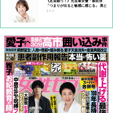
《足首細っ！》元宝塚女優・紫吹淳
「つまりが出ると敏感に感じる」 美と
健康維持に欠かさない“特別グッズ”を
ライフ
語る