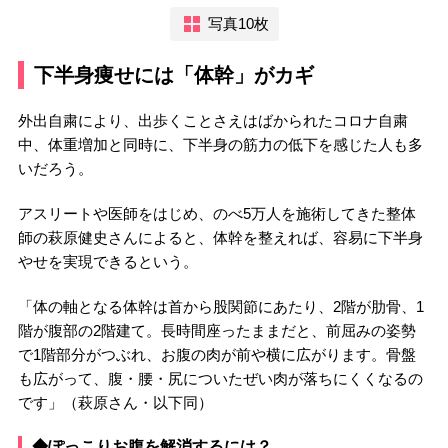
写真10枚
下半身痩せには「体幹」がカギ
外出自粛により、出歩くことさえはばかられたコロナ自粛
中、体重増加と同時に、下半身の筋力の低下を感じた人も多
いだろう。
アスリートや医師をはじめ、のべ5万人を施術してきた整体
師の萩原健史さんによると、体幹を整えれば、容易に下半身
やせを実現できるという。
「体の軸となる体幹は首から股関節にあたり、2階が肋骨、1
階が腹部の2階建て。長時間座ったままだと、前屈みの姿勢
で1階部分がつぶれ、お腹の肉が前や横に広がります。骨盤
も広がって、腹・腰・尻についたぜい肉が落ちにくくなるの
です」（萩原さん・以下同）
◆ぽっこりお腹を解消するには？