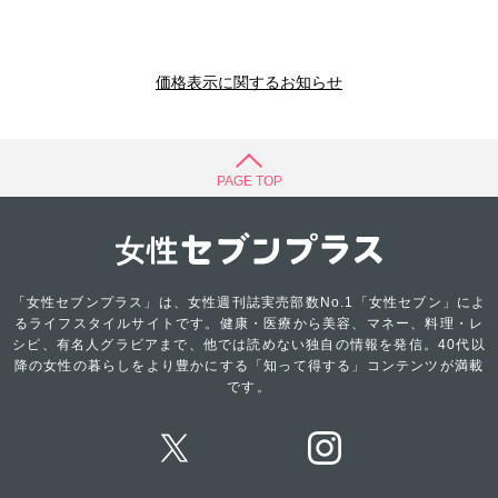
価格表示に関するお知らせ
PAGE TOP
「女性セブンプラス」は、女性週刊誌実売部数No.1「女性セブン」によ
るライフスタイルサイトです。健康・医療から美容、マネー、料理・レ
シピ、有名人グラビアまで、他では読めない独自の情報を発信。40代以
降の女性の暮らしをより豊かにする「知って得する」コンテンツが満載
です。