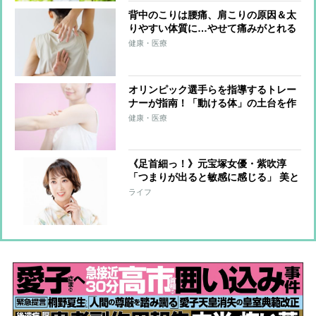
背中のこりは腰痛、肩こりの原因＆太
りやすい体質に…やせて痛みがとれる
「1日3分の背中ストレッチ」を整体師
健康・医療
が伝授
オリンピック選手らを指導するトレー
ナーが指南！「動ける体」の土台を作
る簡単メソッド「ふるふる」とは？
健康・医療
《足首細っ！》元宝塚女優・紫吹淳
「つまりが出ると敏感に感じる」 美と
健康維持に欠かさない“特別グッズ”を
ライフ
語る