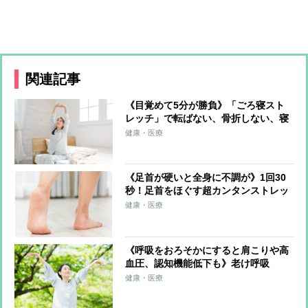
関連記事
《目覚めて5分が勝負》「ごろ寝スト
レッチ」で転ばない、骨折しない、寝
たきりにならない体に
健康・医療
《足首が硬いと全身に不調が》1回30
秒！足首をほぐす超カンタンストレッ
チ 足首を硬くしない習慣も紹介
健康・医療
《呼吸をおろそかにすると肩こりや高
血圧、認知機能低下も》老け呼吸
を“長生き呼吸”に変える「呼吸筋スト
健康・医療
レッチ」のやり方を医師が伝授