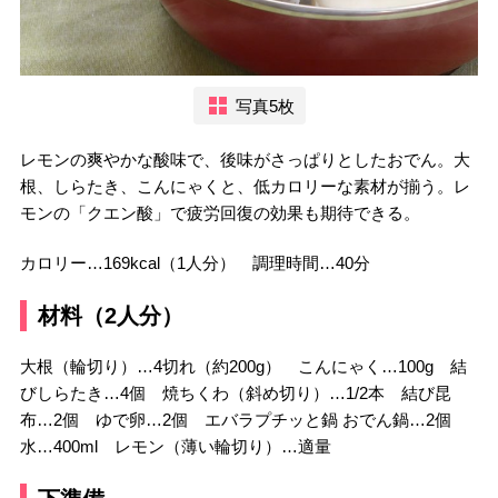
写真5枚
レモンの爽やかな酸味で、後味がさっぱりとしたおでん。大
根、しらたき、こんにゃくと、低カロリーな素材が揃う。レ
モンの「クエン酸」で疲労回復の効果も期待できる。
カロリー…169kcal（1人分） 調理時間…40分
材料（2人分）
大根（輪切り）…4切れ（約200g） こんにゃく…100g 結
びしらたき…4個 焼ちくわ（斜め切り）…1/2本 結び昆
布…2個 ゆで卵…2個 エバラプチッと鍋 おでん鍋…2個
水…400ml レモン（薄い輪切り）…適量