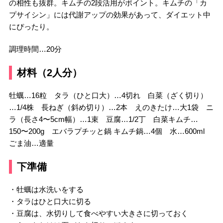
の相性も抜群。キムチの2段活用がポイント。キムチの「カ
プサイシン」には代謝アップの効果があって、ダイエット中
にぴったり。
調理時間…20分
材料（2人分）
牡蠣…16粒 タラ（ひと口大）…4切れ 白菜（ざく切り）
…1/4株 長ねぎ（斜め切り）…2本 えのきたけ…大1袋 ニ
ラ（長さ4〜5cm幅）…1束 豆腐…1/2丁 白菜キムチ…
150〜200g エバラプチッと鍋 キムチ鍋…4個 水…600ml
ごま油…適量
下準備
・牡蠣は水洗いをする
・タラはひと口大に切る
・豆腐は、水切りして食べやすい大きさに切っておく