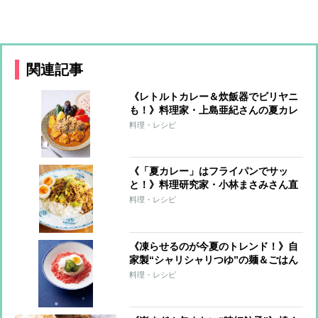
関連記事
《レトルトカレー＆炊飯器でビリヤニ
も！》料理家・上島亜紀さんの夏カレ
ーレシピ
料理・レシピ
《「夏カレー」はフライパンでサッ
と！》料理研究家・小林まさみさん直
伝レシピ
料理・レシピ
《凍らせるのが今夏のトレンド！》自
家製“シャリシャリつゆ”の麺＆ごはん
7レシピ
料理・レシピ