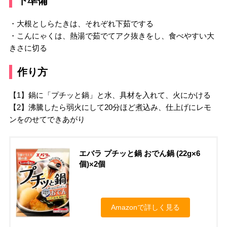
下準備
・大根としらたきは、それぞれ下茹でする
・こんにゃくは、熱湯で茹でてアク抜きをし、食べやすい大
きさに切る
作り方
【1】鍋に「プチッと鍋」と水、具材を入れて、火にかける
【2】沸騰したら弱火にして20分ほど煮込み、仕上げにレモ
ンをのせてできあがり
エバラ プチッと鍋 おでん鍋 (22g×6
個)×2個
Amazonで詳しく見る