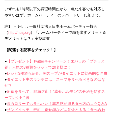
いずれも1時間以下の調理時間だから、急な来客でも対応し
やすいはず。ホームパーティーのレパートリーに加えて。
註1 引用元：一般社団法人日本ホームパーティー協会
（
http://hpaj.org
）「ホームパーティーで鍋を出すメリット＆
デメリットは？」実態調査
【関連する記事をチェック！】
●
【プレゼント】Twitterキャンペーン！エバラの「プチッと
鍋」人気の3種類をセットで20名様に！
●
レシピ3種類も紹介。朝スープがダイエットに効果的な理由
●
ダイエット中のランチには、スープを食べるべきなのはな
ぜ？
●
朝食を食べて、肥満防止！ “幸せホルモン”の分泌を促すス
ープレシピ4選
●
高カロリーでも食べたい！罪悪感が減る食べ方のコツQ＆A
●
サンドイッチ、寿司、寄せ鍋など…意外と太る！食べ合わ