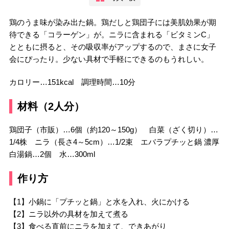
鶏のうま味が染み出た鍋。鶏だしと鶏団子には美肌効果が期
待できる「コラーゲン」が。ニラに含まれる「ビタミンC」
とともに摂ると、その吸収率がアップするので、まさに女子
会にぴったり。少ない具材で手軽にできるのもうれしい。
カロリー…151kcal 調理時間…10分
材料（2人分）
鶏団子（市販）…6個（約120～150g） 白菜（ざく切り）…
1/4株 ニラ（長さ4～5cm）…1/2束 エバラプチッと鍋 濃厚
白湯鍋…2個 水…300ml
作り方
【1】小鍋に「プチッと鍋」と水を入れ、火にかける
【2】ニラ以外の具材を加えて煮る
【3】食べる直前にニラを加えて、できあがり