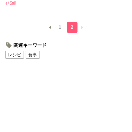
せ5組
1
2
関連キーワード
レシピ
食事