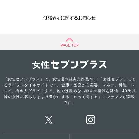
価格表示に関するお知らせ
PAGE TOP
「女性セブンプラス」は、女性週刊誌実売部数No.1「女性セブン」によ
るライフスタイルサイトです。健康・医療から美容、マネー、料理・レ
シピ、有名人グラビアまで、他では読めない独自の情報を発信。40代以
降の女性の暮らしをより豊かにする「知って得する」コンテンツが満載
です。