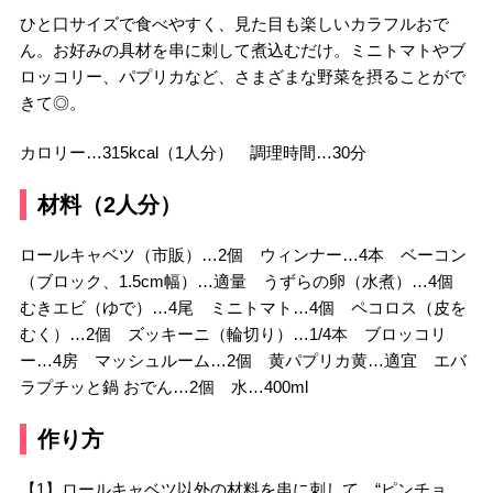
ひと口サイズで食べやすく、見た目も楽しいカラフルおで
ん。お好みの具材を串に刺して煮込むだけ。ミニトマトやブ
ロッコリー、パプリカなど、さまざまな野菜を摂ることがで
きて◎。
カロリー…315kcal（1人分） 調理時間…30分
材料（2人分）
ロールキャベツ（市販）…2個 ウィンナー…4本 ベーコン
（ブロック、1.5cm幅）…適量 うずらの卵（水煮）…4個
むきエビ（ゆで）…4尾 ミニトマト…4個 ペコロス（皮を
むく）…2個 ズッキーニ（輪切り）…1/4本 ブロッコリ
ー…4房 マッシュルーム…2個 黄パプリカ黄…適宜 エバ
ラプチッと鍋 おでん…2個 水…400ml
作り方
【1】ロールキャベツ以外の材料を串に刺して、“ピンチョ