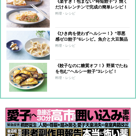
《楽すぎ！包まない“時短餃子”》焼く
だけ＆レンチンで完成の簡単レシピ！
料理・レシピ
《ひき肉を使わずヘルシー！》“罪悪
感ゼロ餃子”6レシピ。魚介と大豆製品
で大満足！
料理・レシピ
《餃子なのに糖質オフ！》野菜でたね
を包む“ヘルシー餃子”3レシピ！
料理・レシピ