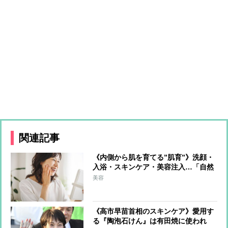
関連記事
《内側から肌を育てる”肌育”》洗顔・
入浴・スキンケア・美容注入…「自然
な美しさ」をコツコツ育む方法を美の
美容
賢者が伝授
《高市早苗首相のスキンケア》愛用す
る『陶泡石けん』は有田焼に使われ