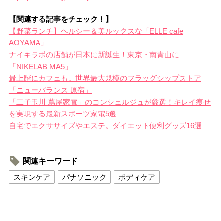
【関連する記事をチェック！】
【野菜ランチ】ヘルシー＆美ルックスな「ELLE cafe
AOYAMA」
ナイキラボの店舗が日本に新誕生！東京・南青山に
「NIKELAB MA5」
最上階にカフェも。世界最大規模のフラッグシップストア
「ニューバランス 原宿」
「二子玉川 蔦屋家電」のコンシェルジュが厳選！キレイ痩せ
を実現する最新スポーツ家電5選
自宅でエクササイズやエステ。ダイエット便利グッズ16選
関連キーワード
スキンケア
パナソニック
ボディケア