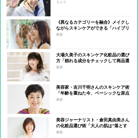
る“陶土”が原材料 陶土の粘着力が毛
ライフ
穴に詰まった皮脂や汚れ、肌のくすみ
のもとを吸着
《異なるカテゴリーを融合》メイクし
ながらスキンケアができる「ハイブリ
ッドコスメ」が新たに注目 各社で開
美容
発進み定着化へ
大場久美子のスキンケア化粧品の選び
方「頼れる成分をチェックして商品選
びをしています」愛用する”女神肌”に
美容
なるカバーおしろいや10年愛用する溺
愛ソープも紹介
美容家・吉川千明さんのスキンケア術
「年齢を重ねた今、ベーシックな原点
に戻りました」愛用するお茶の本格オ
美容
ーガニックコスメや植物生まれの濃密
クレンジングバームも紹介
美容ジャーナリスト・倉田真由美さん
の化粧品選び術「大人の肌は“落とす
ケア”と“与えるケア”を丁寧に」愛用
美容
する美容液クラスのクレンジングミル