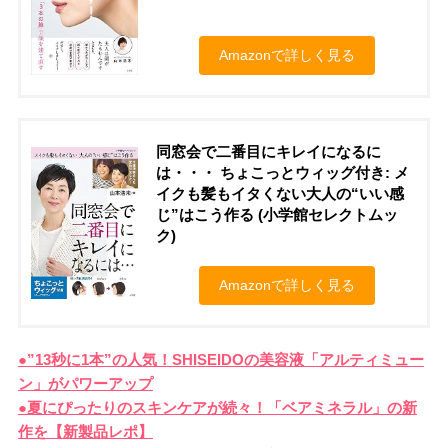
Amazonで詳しく見る
同窓会で二番目にキレイになるに
は・・・ ちょこっとウィッグ付き: メ
イクも髪もイタくない大人の“いい感
じ”はこう作る (小学館セレクトムッ
ク)
Amazonで詳しく見る
●”13秒に1本”の人気！SHISEIDOの美容液「アルティミュー
ン」がパワーアップ
●夏にぴったりのスキンケアが続々！「ベアミネラル」の新
作を【新製品レポ】