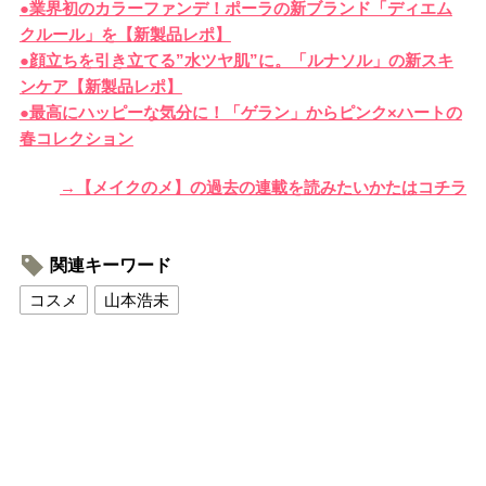
●業界初のカラーファンデ！ポーラの新ブランド「ディエム
クルール」を【新製品レポ】
●顔立ちを引き立てる”水ツヤ肌”に。「ルナソル」の新スキ
ンケア【新製品レポ】
●最高にハッピーな気分に！「ゲラン」からピンク×ハートの
春コレクション
→【メイクのメ】の過去の連載を読みたいかたはコチラ
関連キーワード
コスメ
山本浩未