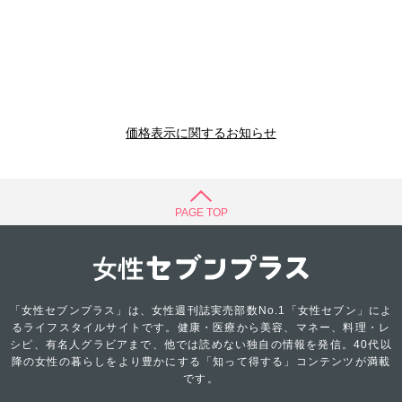
価格表示に関するお知らせ
PAGE TOP
「女性セブンプラス」は、女性週刊誌実売部数No.1「女性セブン」によ
るライフスタイルサイトです。健康・医療から美容、マネー、料理・レ
シピ、有名人グラビアまで、他では読めない独自の情報を発信。40代以
降の女性の暮らしをより豊かにする「知って得する」コンテンツが満載
です。