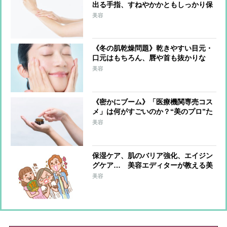
出る手指、すねやかかともしっかり保
湿「調理中はこまめに手を拭く」のも
美容
ポイント
《冬の肌乾燥問題》乾きやすい目元・
口元はもちろん、唇や首も抜かりな
く！ブースターを活用、ドラッグスト
美容
アで選ぶべきは保湿成分配合
《密かにブーム》「医療機関専売コス
メ」は何がすごいのか？“美のプロ”た
ちが選んだ逸品とその理由
美容
保湿ケア、肌のバリア強化、エイジン
グケア… 美容エディターが教える美
肌にマストな「美容成分」は？
美容