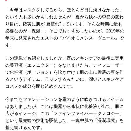
「今年はマスクをしてるから、ほとんど日に焼けなかった」
という人も多いかもしれませんが、夏から秋への季節の変わ
り目は、確実に肌が“夏疲れ”しています。そんな時期に最も
必要なのが「保湿」。そこでおすすめしたいのが、2019年の
年末に発売されたエストの『バイオミメシス ヴェール』で
す。
この連載でも紹介しましたが、夜のスキンケアの最後に専用
の美容液（エフェクター）をなじませたら、ディフューザー
で化粧液（ポーション）を吹き付けて肌の上に極薄の膜を作
るというアイテム。ラップするみたいに、潤いとスキンケア
コスメの成分を閉じ込めるんです。
今までもファンデーションを霧のように吹きつけるアイテム
はありましたが、これは機器から糸状に化粧液が出て、肌に
広がるイメージ。この「ファインファイバーテクノロジー」
という最先端の技術を駆使して、一晩中肌の「湿潤環境」を
整え続けるんです。