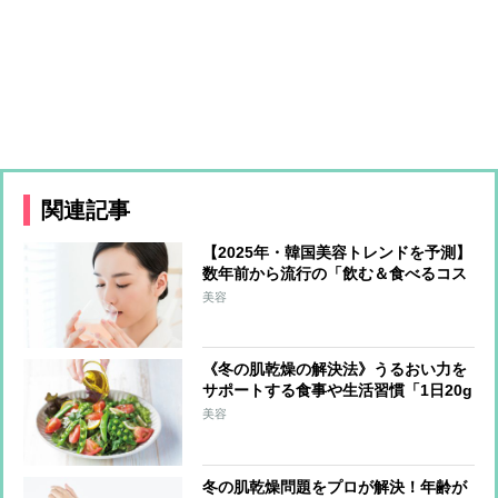
関連記事
【2025年・韓国美容トレンドを予測】
数年前から流行の「飲む＆食べるコス
メ」が日本上陸か 最注目は上あごに
美容
貼り付けて摂取する「フィルムタイプ
の食品」
《冬の肌乾燥の解決法》うるおい力を
サポートする食事や生活習慣「1日20g
の油脂を」「外出時はマスクで保湿」
美容
冬の肌乾燥問題をプロが解決！年齢が