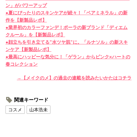
ン」がパワーアップ
●夏にぴったりのスキンケアが続々！「ベアミネラル」の新
作を【新製品レポ】
●業界初のカラーファンデ！ポーラの新ブランド「ディエム
クルール」を【新製品レポ】
●顔立ちを引き立てる”水ツヤ肌”に。「ルナソル」の新スキ
ンケア【新製品レポ】
●最高にハッピーな気分に！「ゲラン」からピンク×ハートの
春コレクション
→【メイクのメ】の過去の連載を読みたいかたはコチラ
関連キーワード
コスメ
山本浩未