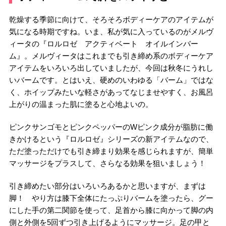
乾燥する季節に向けて、そろそろボディーケアのアイテムが
気になる時期ですね。いま、私が気に入っているのがメルヴ
ィータの『ロルロゼ アクティベート オイルインバー
ム』。メルヴィータはこれまでも引き締め系のボディーケア
アイテムをいろいろ出していましたが、今回は秋冬にうれし
いバームです。とはいえ、硬めのいわゆる「バーム」ではな
く、ホイップみたいな軽さがあってなじませやすく、お風呂
上がりの温まった肌に塗ると心地よいの。
ピンクサンゴモとピンクペッパーのWピンク成分が脂肪に働
きかけるという『ロルロゼ』シリーズの新アイテムなので、
ただ塗っただけでも引き締まり効果を感じられますが、簡単
マッサージをプラスして、さらなる効果を狙いましょう！
引き締めたい部分はいろいろあるかと思いますが、まずは
脚！ やり方は膝下全体にたっぷりバームを塗ったら、グー
にした手の第二関節を使って、足首から膝に向かって脚の内
側と外側を5回ずつ引き上げるようにマッサージ。足の甲と