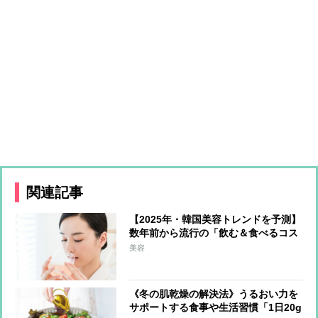
関連記事
【2025年・韓国美容トレンドを予測】
数年前から流行の「飲む＆食べるコス
メ」が日本上陸か 最注目は上あごに
美容
貼り付けて摂取する「フィルムタイプ
の食品」
《冬の肌乾燥の解決法》うるおい力を
サポートする食事や生活習慣「1日20g