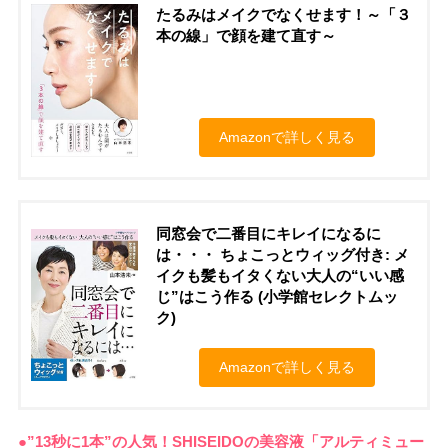
たるみはメイクでなくせます！～「３
本の線」で顔を建て直す～
Amazonで詳しく見る
同窓会で二番目にキレイになるに
は・・・ ちょこっとウィッグ付き: メ
イクも髪もイタくない大人の“いい感
じ”はこう作る (小学館セレクトムッ
ク)
Amazonで詳しく見る
●”13秒に1本”の人気！SHISEIDOの美容液「アルティミュー