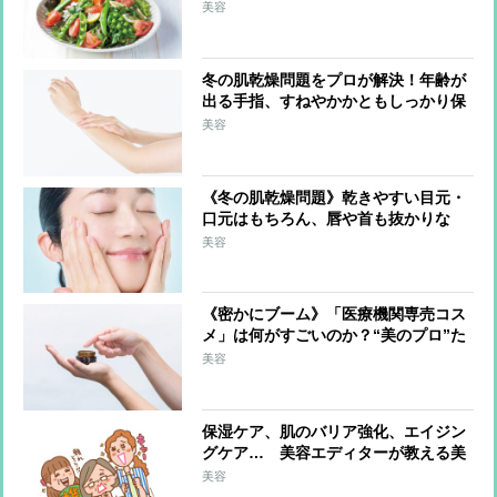
の油脂を」「外出時はマスクで保湿」
美容
冬の肌乾燥問題をプロが解決！年齢が
出る手指、すねやかかともしっかり保
湿「調理中はこまめに手を拭く」のも
美容
ポイント
《冬の肌乾燥問題》乾きやすい目元・
口元はもちろん、唇や首も抜かりな
く！ブースターを活用、ドラッグスト
美容
アで選ぶべきは保湿成分配合
《密かにブーム》「医療機関専売コス
メ」は何がすごいのか？“美のプロ”た
ちが選んだ逸品とその理由
美容
保湿ケア、肌のバリア強化、エイジン
グケア… 美容エディターが教える美
肌にマストな「美容成分」は？
美容