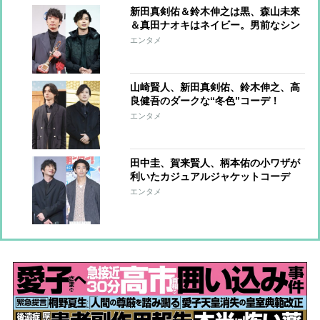
新田真剣佑＆鈴木伸之は黒、森山未來
＆真田ナオキはネイビー。男前なシン
プルカラーコーデ
エンタメ
山崎賢人、新田真剣佑、鈴木伸之、高
良健吾のダークな“冬色”コーデ！
エンタメ
田中圭、賀来賢人、柄本佑の小ワザが
利いたカジュアルジャケットコーデ
【ファッションチェック】
エンタメ