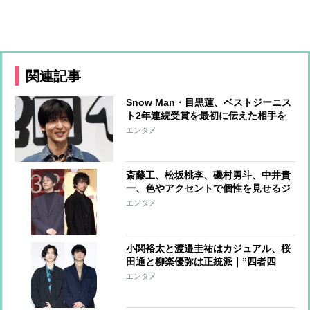
関連記事
Snow Man・目黒蓮、ベストジーニス
ト2年連続受賞を最初に伝えた相手を
告白「喜んでくれていました」
エンタメ
斎藤工、松坂桃李、磯村勇斗、中井貴
一、色やアクセントで個性を見せるジ
ャケットコーデ
エンタメ
小関裕太と渡邉圭祐はカジュアル、桜
田通と柳楽優弥は正統派｜”四者四
様”のジャケットスタイル
エンタメ