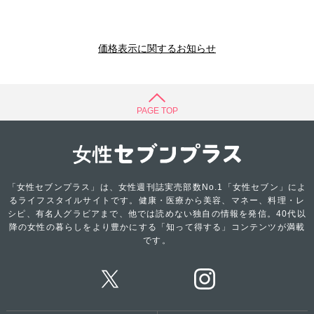
価格表示に関するお知らせ
PAGE TOP
「女性セブンプラス」は、女性週刊誌実売部数No.1「女性セブン」によ
るライフスタイルサイトです。健康・医療から美容、マネー、料理・レ
シピ、有名人グラビアまで、他では読めない独自の情報を発信。40代以
降の女性の暮らしをより豊かにする「知って得する」コンテンツが満載
です。