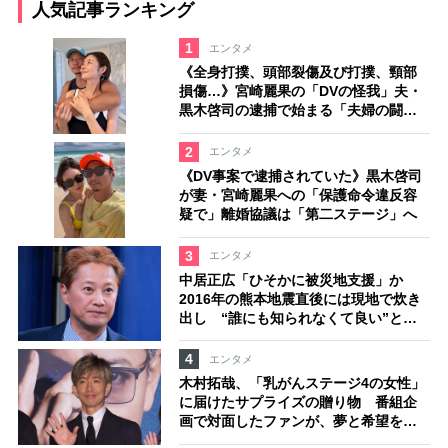
人気記事ランキング
1
エンタメ
《全身打撲、頭部裂傷及び打撲、頸部
損傷…》宮崎麗果の「DVの怪我」夫・
黒木啓司の逮捕で始まる「夫婦の闘
争」
2
エンタメ
《DV事案で逮捕されていた》黒木啓司
が妻・宮崎麗果への「保護命令違反容
疑で」離婚協議は「第二ステージ」へ
3
エンタメ
中居正広「ひそかに被災地支援」か
2016年の熊本地震直後には現地で炊き
出し “誰にも知られなくて良い”と、
むしろ強まる福祉活動への思い
4
エンタメ
木村拓哉、「乳がんステージ4の女性」
に届けたサプライズの贈り物 番組企
画で対面したファンが、夢と希望を与
える心遣いに「うれしくて号泣しまし