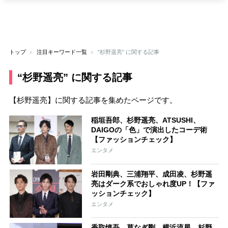
トップ
注目キーワード一覧
“杉野遥亮” に関する記事
“杉野遥亮” に関する記事
【杉野遥亮】に関する記事を集めたページです。
稲垣吾郎、杉野遥亮、ATSUSHI、
DAIGOの「色」で演出したコーデ術
【ファッションチェック】
エンタメ
岩田剛典、三浦翔平、成田凌、杉野遥
亮はダーク系でおしゃれ度UP！【ファ
ッションチェック】
エンタメ
香取慎吾、草なぎ剛、横浜流星、杉野