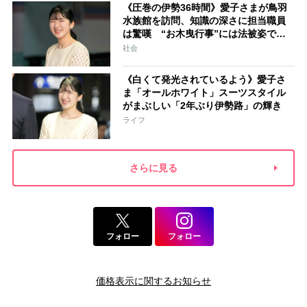
《圧巻の伊勢36時間》愛子さまが鳥羽
水族館を訪問、知識の深さに担当職員
は驚嘆 “お木曳行事”には法被姿で参
加「市民に交じって一生懸命引いてお
社会
られました」
《白くて発光されているよう》愛子さ
ま「オールホワイト」スーツスタイル
がまぶしい「2年ぶり伊勢路」の輝き
ライフ
さらに見る
フォロー
フォロー
価格表示に関するお知らせ