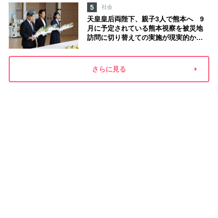
た」
5
社会
天皇皇后両陛下、親子3人で熊本へ 9
月に予定されている熊本視察を被災地
訪問に切り替えての実施が現実的か
上皇ご夫妻から受け継ぐ“国民への寄り
添い方”
さらに見る