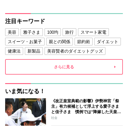
注目キーワード
美容
雅子さま
100均
旅行
スマート家電
スイーツ・お菓子
親との関係
節約術
ダイエット
健康法
新製品
美容賢者のダイエットグッズ
夫との関係
新津春子
どか食い
さらに見る
いま気になる！
《改正皇室典範の影響》伊勢神宮「祭
主」有力候補として浮上する愛子さま
と佳子さま 慣例では“降嫁した天皇家
の女性”が就任「結婚と祭祀の狭間で思
社会
い悩むことになるでしょう」