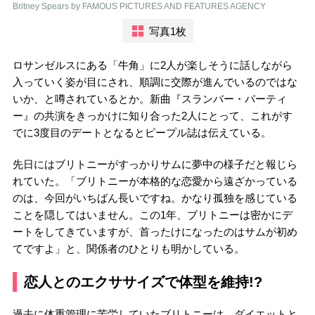
Britney Spears by FAMOUS PICTURES AND FEATURES AGENCY
写真1枚
ロサンゼルスにある「牛角」に2人が楽しそうに話しながら
入っていく姿が目にされ、順調に交際が進んでいるのではな
いか、と噂されているとか。新曲『スランバー・パーティ
ー』の共演をきっかけに知り合った2人にとって、これがす
でに3度目のデートとなるとピープル誌は伝えている。
先日にはブリトニーがすっかりサムに夢中の様子だと報じら
れていた。「ブリトニーが本格的な恋愛から遠ざかっている
のは、今回がいちばん長いですね。かなり孤独を感じている
ことを隠してはいません。この1年、ブリトニーは密かにデ
ートをしてきていますが、首ったけになったのはサムが初め
てですよ」と、関係者のひとりも明かしている。
恋人とのエクササイズで体型を維持!?
過去に体重管理に苦労していたブリトニーは、ダイエットと