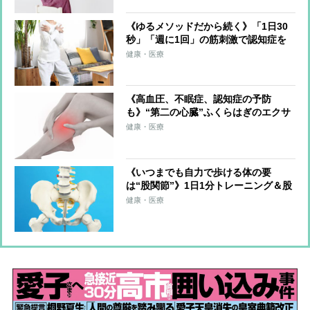
《ゆるメソッドだから続く》「1日30
秒」「週に1回」の筋刺激で認知症を
予防する「30秒スクワット」
健康・医療
《高血圧、不眠症、認知症の予防
も》“第二の心臓”ふくらはぎのエクサ
サイズを医師が伝授！血流改善、筋肉
健康・医療
と骨を刺激、体を根本から整える
《いつまでも自力で歩ける体の要
は“股関節”》1日1分トレーニング＆股
関節のズレを防ぐ習慣を医師らが解説
健康・医療