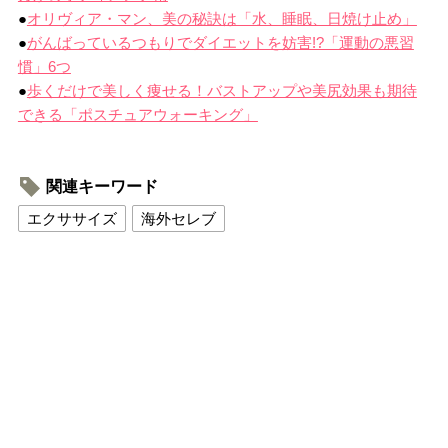
●
オリヴィア・マン、美の秘訣は「水、睡眠、日焼け止め」
●
がんばっているつもりでダイエットを妨害!?「運動の悪習
慣」6つ
●
歩くだけで美しく痩せる！バストアップや美尻効果も期待
できる「ポスチュアウォーキング」
関連キーワード
エクササイズ
海外セレブ