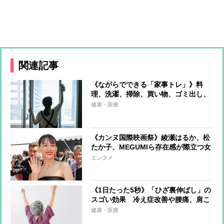
関連記事
《ながらでできる「家事トレ」》料
理、洗濯、掃除、買い物、ゴミ出し、
水やり…すべてをエクササイズに！ト
健康・医療
レーナーが解説
《カンヌ国際映画祭》綾瀬はるか、松
たか子、MEGUMIら存在感が際立つ女
優たちのファッションをチェック
エンタメ
《1日たった5秒》「ひざ裏伸ばし」の
スゴい効果 冷え症改善や腰痛、肩こ
り、片頭痛の軽減も
健康・医療