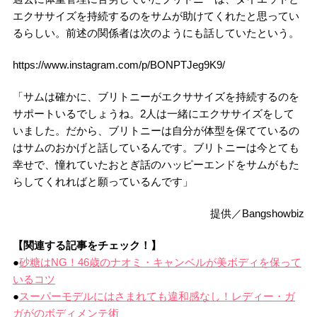
エクササイズを持続するのをサムが助けてくれたと思ってい
るらしい。前述の関係者は次のようにも話していたという。
https://www.instagram.com/p/BONPTJeg9K9/
「サムは確かに、ブリトニーがエクササイズを持続するのを
サポートいるでしょうね。2人は一緒にエクササイズをして
いました。だから、ブリトニーは自分が体型を保てているの
はサムのおかげと話しているんです。ブリトニーは今とても
幸せで、憧れていたおとぎ話のハッピーエンドをサムがもた
らしてくれればと願っているんです」
提供／Bangshowbiz
【関連する記事をチェック！】
●
砂糖はNG！46歳のナオミ・キャンベルが美ボディを保って
いるコツ
●
スーパーモデルにはさまれても違和感なし！レディー・ガ
ガがのボディメンテ術