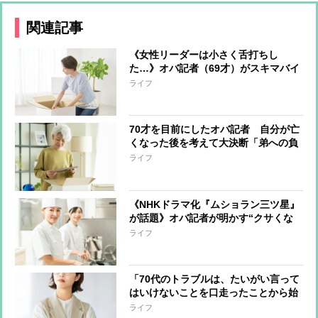
関連記事
《女性リーダーは小さく舌打ちし
た…》オバ記者（69才）がスキマバイ
トに挑戦「私に肉体労働をする資格は
ライフ
あるか？」実働7時間・報酬1万2千
円“引っ越しの梱包作業”一部始終
70才を目前にしたオバ記者 自分が亡
くなった後を考えて大決断「弟への負
担は最小限にしたい」と“この世の荷
ライフ
物”の片付け開始 年の功でわかった
上手く片付けるコツ
《NHKドラマ化『ムショラン三ツ星』
が話題》オバ記者が明かす“クサくな
いメシ”を作る管理栄養士の話、そし
ライフ
て「元受刑者と私とどこが違うのか」
という自問
「70代のトラブルは、たいがい言って
はいけないことを口走ったことから始
まっている」オバ記者（69）は“老年
ライフ