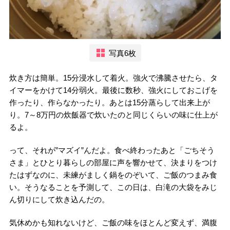
写真6枚
炊き方は簡単。15分浸水して着火。強火で沸騰させたら、タ
イマーをかけて14分弱火。最後に数秒、強火にしておこげを
作ったり、作らなかったり。あとは15分蒸らして出来上が
り。7～8万円の炊飯器で炊いたのと同じくらいの味に仕上が
るよ。
って、それが”マズイ”んだよ。食べ終わったあと「ごちそう
さま」とひとり暮らしの部屋に声を響かせて、決まりをつけ
たはずなのに、未練がましく鍋をのぞいて、ご飯のつまみ食
い。そうなることを予測して、この日は、白滝の大袋をみじ
ん切りにして炊き込んだの。
気休めかも知れないけど、ご飯の味をほとんど変えず、満腹