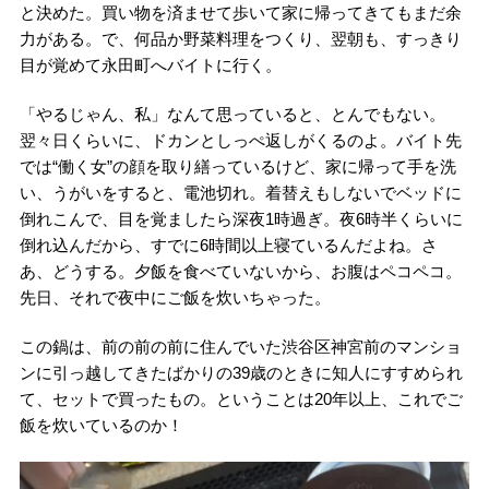
と決めた。買い物を済ませて歩いて家に帰ってきてもまだ余
力がある。で、何品か野菜料理をつくり、翌朝も、すっきり
目が覚めて永田町へバイトに行く。
「やるじゃん、私」なんて思っていると、とんでもない。
翌々日くらいに、ドカンとしっぺ返しがくるのよ。バイト先
では“働く女”の顔を取り繕っているけど、家に帰って手を洗
い、うがいをすると、電池切れ。着替えもしないでベッドに
倒れこんで、目を覚ましたら深夜1時過ぎ。夜6時半くらいに
倒れ込んだから、すでに6時間以上寝ているんだよね。さ
あ、どうする。夕飯を食べていないから、お腹はペコペコ。
先日、それで夜中にご飯を炊いちゃった。
この鍋は、前の前の前に住んでいた渋谷区神宮前のマンショ
ンに引っ越してきたばかりの39歳のときに知人にすすめられ
て、セットで買ったもの。ということは20年以上、これでご
飯を炊いているのか！