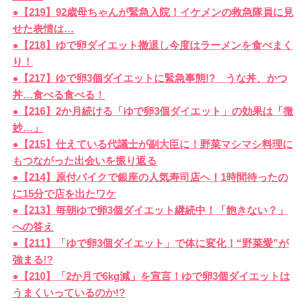
●【219】92歳母ちゃんが緊急入院！イケメンの救急隊員に見
せた表情は…
●【218】ゆで卵ダイエット撤退し今度はラーメンを食べまく
り！
●【217】ゆで卵3個ダイエットに緊急事態!? うな丼、かつ
丼…食べる食べる！
●【216】2か月続ける「ゆで卵3個ダイエット」の効果は「微
妙…」
●【215】仕えている代議士が副大臣に！野菜マシマシ料理に
もつながった出会いを振り返る
●【214】原付バイクで銀座の人気寿司店へ！1時間待ったの
に15分で店を出たワケ
●【213】毎朝ゆで卵3個ダイエット継続中！「飽きない？」
への答え
●【211】「ゆで卵3個ダイエット」で体に変化！“野菜愛”が
強まる!?
●【210】「2か月で6kg減」を宣言！ゆで卵3個ダイエットは
うまくいっているのか!?