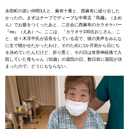
永田町の若い仲間3人と、麻布十番と、西麻布に繰り出した
かったの。まずはチープでディープな中華店『馬麺』（まめ
ん）でお腹をつくったあと、二次会に西麻布のカラオケバー
『ea』（えあ）へ。ここは、「カラオケ100点おじさん」こ
と、佐々木淳平氏が店長をしている店で、彼の美声をみんな
に生で聴かせたかったわけ。そのために1か月前から日にち
を決めていたんだけど、折り悪く、その日は坐骨神経痛で入
院していた母ちゃん（92歳）の退院の日。数日前に退院が決
まったので、どうにもならない。