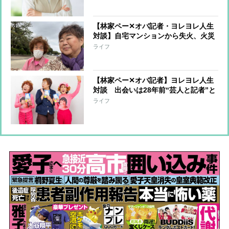
期”を受け入れられるか 痛感する“が
まん力の減少”
【林家ペー✕オバ記者・ヨレヨレ人生
対談】自宅マンションから失火、火災
保険に入っておらず周辺住宅への補償
ライフ
を担うことに…「10年分の喜怒哀楽を
味わいました」
【林家ペー✕オバ記者】ヨレヨレ人生
対談 出会いは28年前“芸人と記者”と
いう関係から“芸人とマネジャー”にな
ライフ
るまで