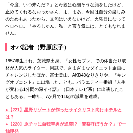
「今度、いつ来んだ？」と母親は心細そうな顔をしたけど、
止めてくれるなおっかさん、よ。まあ、今回は自分の楽しみ
のためもあったから、文句はいえないけど、火曜日になって
ヘロヘロ。「やるじゃん、私」と言う気には、とてもなれま
せん。
オバ記者（野原広子）
1957年生まれ、茨城県出身。『女性セブン』での体当たり取
材が人気のライター。同誌で、さまざまなダイエット企画に
チャレンジしたほか、富士登山、AKB48なりきりや、『キン
グオブコント』に出場したことも。バラエティー番組『人生
が変わる1分間の深イイ話』（日本テレビ系）に出演したこ
ともある。一昨年、7か月で11kgの減量を達成。
●【221】星野リゾートが作ったサイクリスト向けホテルと
は？
●【220】原チャに自転車男が追突!?「警察呼ぼうか？」で一
触即発