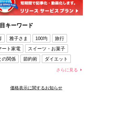
目キーワード
容
雅子さま
100均
旅行
マート家電
スイーツ・お菓子
との関係
節約術
ダイエット
康法
新製品
さらに見る
容賢者のダイエットグッズ
価格表示に関するお知らせ
との関係
新津春子
どか食い