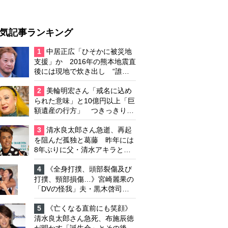
気記事ランキング
1
中居正広「ひそかに被災地
支援」か 2016年の熊本地震直
後には現地で炊き出し “誰に
も知られなくて良い”と、むし
ろ強まる福祉活動への思い
2
美輪明宏さん「戒名に込め
られた意味」と10億円以上「巨
額遺産の行方」 つきっきりで
私生活をサポートしていた元俳
優が相続か
3
清水良太郎さん急逝、再起
を阻んだ孤独と葛藤 昨年には
8年ぶりに父・清水アキラと共
演、本格的な活動再開に向かっ
ていたが…周囲が懸念していた
4
《全身打撲、頭部裂傷及び
「不安定なところ」
打撲、頸部損傷…》宮崎麗果の
「DVの怪我」夫・黒木啓司の
逮捕で始まる「夫婦の闘争」
5
《亡くなる直前にも笑顔》
清水良太郎さん急死、布施辰徳