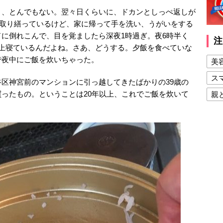
と、とんでもない。翌々日くらいに、ドカンとしっぺ返しが
を取り繕っているけど、家に帰って手を洗い、うがいをする
に倒れこんで、目を覚ましたら深夜1時過ぎ。夜6時半く
注
以上寝ているんだよね。さあ、どうする。夕飯を食べていな
で夜中にご飯を炊いちゃった。
美
ス
区神宮前のマンションに引っ越してきたばかりの39歳の
ったもの。ということは20年以上、これでご飯を炊いて
親
健
美
夫