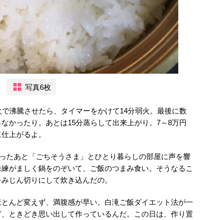
写真6枚
火で沸騰させたら、タイマーをかけて14分弱火。最後に数
なかったり。あとは15分蒸らして出来上がり。7～8万円
に仕上がるよ。
わったあと「ごちそうさま」とひとり暮らしの部屋に声を響
未練がましく鍋をのぞいて、ご飯のつまみ食い。そうなるこ
をみじん切りにして炊き込んだの。
ほとんど変えず、満腹感が早い。白滝ご飯ダイエット法が一
ど、ときどき思い出して作っているんだ。この日は、作り置