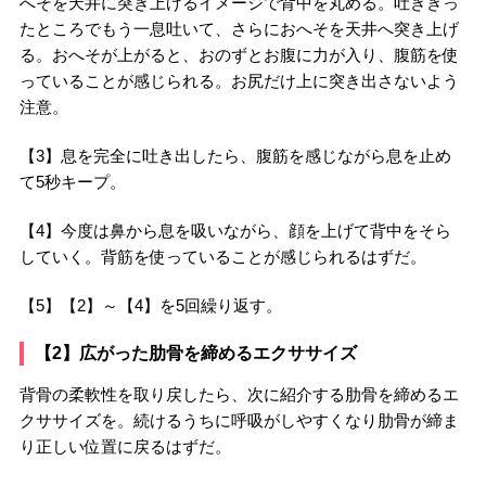
へそを天井に突き上げるイメージで背中を丸める。吐ききっ
たところでもう一息吐いて、さらにおへそを天井へ突き上げ
る。おへそが上がると、おのずとお腹に力が入り、腹筋を使
っていることが感じられる。お尻だけ上に突き出さないよう
注意。
【3】息を完全に吐き出したら、腹筋を感じながら息を止め
て5秒キープ。
【4】今度は鼻から息を吸いながら、顔を上げて背中をそら
していく。背筋を使っていることが感じられるはずだ。
【5】【2】～【4】を5回繰り返す。
【2】広がった肋骨を締めるエクササイズ
背骨の柔軟性を取り戻したら、次に紹介する肋骨を締めるエ
クササイズを。続けるうちに呼吸がしやすくなり肋骨が締ま
り正しい位置に戻るはずだ。