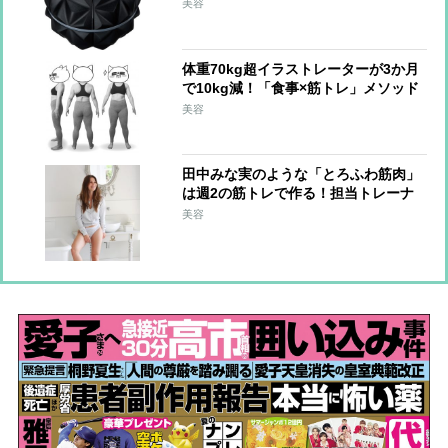
手軽に
美容
体重70kg超イラストレーターが3か月
で10kg減！「食事×筋トレ」メソッド
大公開
美容
田中みな実のような「とろふわ筋肉」
は週2の筋トレで作る！担当トレーナ
ーが教える簡単メソッド
美容