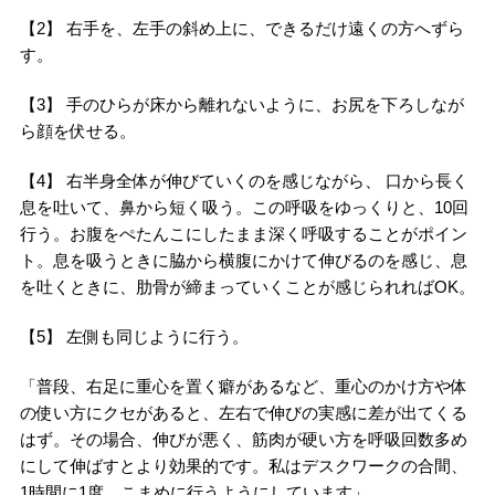
【2】 右手を、左手の斜め上に、できるだけ遠くの方へずら
す。
【3】 手のひらが床から離れないように、お尻を下ろしなが
ら顔を伏せる。
【4】 右半身全体が伸びていくのを感じながら、 口から長く
息を吐いて、鼻から短く吸う。この呼吸をゆっくりと、10回
行う。お腹をぺたんこにしたまま深く呼吸することがポイン
ト。息を吸うときに脇から横腹にかけて伸びるのを感じ、息
を吐くときに、肋骨が締まっていくことが感じられればOK。
【5】 左側も同じように行う。
「普段、右足に重心を置く癖があるなど、重心のかけ方や体
の使い方にクセがあると、左右で伸びの実感に差が出てくる
はず。その場合、伸びが悪く、筋肉が硬い方を呼吸回数多め
にして伸ばすとより効果的です。私はデスクワークの合間、
1時間に1度、こまめに行うようにしています」