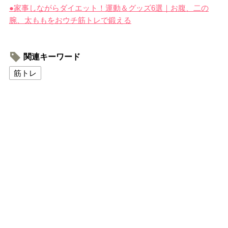
●家事しながらダイエット！運動＆グッズ6選｜お腹、二の
腕、太ももをおウチ筋トレで鍛える
関連キーワード
筋トレ