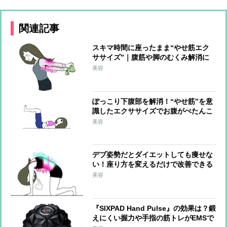
関連記事
スキマ時間に座ったまま“やせ筋エク
ササイズ”｜腹筋や脚のむくみ解消に
効く!
美容
ぽっこり下腹部を解消！“やせ筋”を意
識したエクササイズでお腹がぺたんこ
に
美容
デブ姿勢だとダイエットしても痩せな
い！座り方を変えるだけで改善できる
美容
『SIXPAD Hand Pulse』の効果は？鍛
えにくい握力や手指の筋トレがEMSで