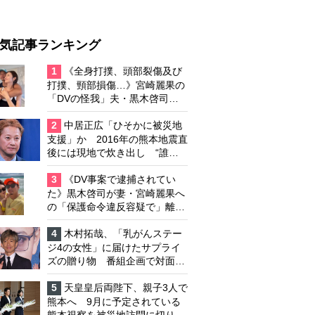
気記事ランキング
1
《全身打撲、頭部裂傷及び
打撲、頸部損傷…》宮崎麗果の
「DVの怪我」夫・黒木啓司の
逮捕で始まる「夫婦の闘争」
2
中居正広「ひそかに被災地
支援」か 2016年の熊本地震直
後には現地で炊き出し “誰に
も知られなくて良い”と、むし
ろ強まる福祉活動への思い
3
《DV事案で逮捕されてい
た》黒木啓司が妻・宮崎麗果へ
の「保護命令違反容疑で」離婚
協議は「第二ステージ」へ
4
木村拓哉、「乳がんステー
ジ4の女性」に届けたサプライ
ズの贈り物 番組企画で対面し
たファンが、夢と希望を与える
心遣いに「うれしくて号泣しま
5
天皇皇后両陛下、親子3人で
した」
熊本へ 9月に予定されている