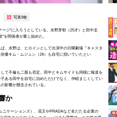
写真9枚
テージ”に入ろうとしている。永野芽郁（25才）と田中圭
波”を関係者が案じ始めた。
れば、永野は、ヒロインとして出演中の日曜劇場『キャスタ
人俳優キム・ムジュン（26）も自宅に招いていたとい
として不倫も二股も否定。田中とキムサイドも同様に報道を
妻子ある田中を自宅に泊めただけでなく、仲睦まじくしてい
への影響が懸念されている。
響か
コミュニケーションズ）、花王やPRADAなど名だたる企業の