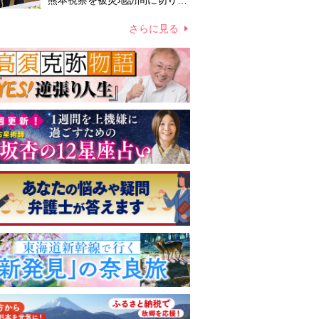
熊本視察を被災地訪問に切り替
えての実施が現実的か 上皇ご
夫妻から受け継ぐ“国民への寄
さらに見る
り添い方”