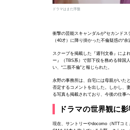
ドラマはまだ序盤
衝撃の芸能スキャンダルが“セカンドス
（40才）に降り掛かった不倫疑惑の“余
スクープを掲載した『週刊文春』によ
ー』（TBS系）で部下役を務める韓国
い、“二股不倫”と報じられた。
永野の事務所は、自宅には母親がいた
否定するコメントを出した。しかし、
る写真も掲載されており、今後の仕事
ドラマの世界観に影
現在、サントリーやdocomo（NTT