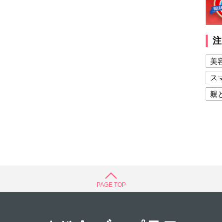
注
美
ス
親
健
美
夫
PAGE TOP