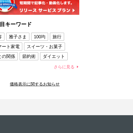
目キーワード
容
雅子さま
100均
旅行
マート家電
スイーツ・お菓子
との関係
節約術
ダイエット
康法
新製品
さらに見る
容賢者のダイエットグッズ
価格表示に関するお知らせ
との関係
新津春子
どか食い