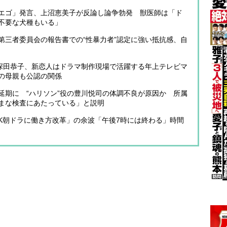
エゴ」発言、上沼恵美子が反論し論争勃発 獣医師は「ド
不要な犬種もいる」
第三者委員会の報告書での“性暴力者”認定に強い抵抗感、自
》深田恭子、新恋人はドラマ制作現場で活躍する年上テレビマ
の母親も公認の関係
延期に “ハリソン”役の豊川悦司の体調不良が原因か 所属
まな検査にあたっている」と説明
HK朝ドラに働き方改革」の余波「午後7時には終わる」時間