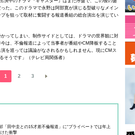
、出演中のドラマ『キャスター』はまだ序盤で、この後の盛
だった。このドラマで永野は阿部寛が演じる型破りなメイン
ープを狙って取材に奮闘する報道番組の総合演出を演じてい
掛かってしまい、制作サイドとしては、ドラマの世界観に対
昨今は、不倫報道によって当事者が番組やCM降板すること
出演を巡っては議論がなされるかもしれません。現にCMス
いるそうです」（テレビ局関係者）
1
2
3
郁「田中圭との15才差不倫報道」に“プライベートでは年上
受けた衝撃