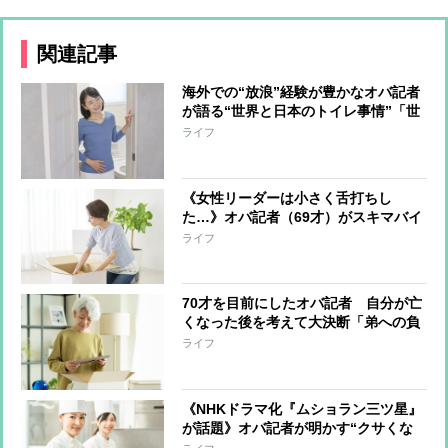
関連記事
海外での“放浪”経験が豊かなオバ記者
が語る“世界と日本のトイレ事情”「世
界から絶賛される日本のトイレが現状
ライフ
維持できなくなったら、間違いなく日
本の凋落」
《女性リーダーは小さく舌打ちし
た…》オバ記者（69才）がスキマバイ
トに挑戦「私に肉体労働をする資格は
ライフ
あるか？」実働7時間・報酬1万2千
円“引っ越しの梱包作業”一部始終
70才を目前にしたオバ記者 自分が亡
くなった後を考えて大決断「弟への負
担は最小限にしたい」と“この世の荷
ライフ
物”の片付け開始 年の功でわかった
上手く片付けるコツ
《NHKドラマ化『ムショラン三ツ星』
が話題》オバ記者が明かす“クサくな
いメシ”を作る管理栄養士の話、そし