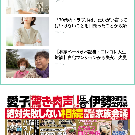
ライフ
て「元受刑者と私とどこが違うのか」
という自問
「70代のトラブルは、たいがい言って
はいけないことを口走ったことから始
まっている」オバ記者（69）は“老年
ライフ
期”を受け入れられるか 痛感する“が
まん力の減少”
【林家ペー✕オバ記者・ヨレヨレ人生
対談】自宅マンションから失火、火災
保険に入っておらず周辺住宅への補償
ライフ
を担うことに…「10年分の喜怒哀楽を
味わいました」