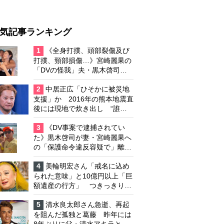
気記事ランキング
1
《全身打撲、頭部裂傷及び
打撲、頸部損傷…》宮崎麗果の
「DVの怪我」夫・黒木啓司の
逮捕で始まる「夫婦の闘争」
2
中居正広「ひそかに被災地
支援」か 2016年の熊本地震直
後には現地で炊き出し “誰に
も知られなくて良い”と、むし
ろ強まる福祉活動への思い
3
《DV事案で逮捕されてい
た》黒木啓司が妻・宮崎麗果へ
の「保護命令違反容疑で」離婚
協議は「第二ステージ」へ
4
美輪明宏さん「戒名に込め
られた意味」と10億円以上「巨
額遺産の行方」 つきっきりで
私生活をサポートしていた元俳
優が相続か
5
清水良太郎さん急逝、再起
を阻んだ孤独と葛藤 昨年には