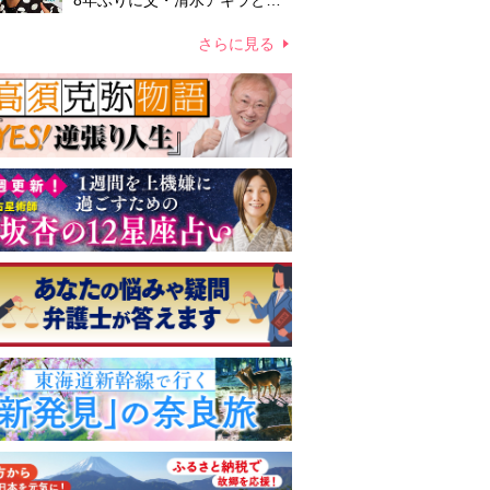
8年ぶりに父・清水アキラと共
演、本格的な活動再開に向かっ
ていたが…周囲が懸念していた
さらに見る
「不安定なところ」