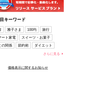
目キーワード
容
雅子さま
100均
旅行
マート家電
スイーツ・お菓子
との関係
節約術
ダイエット
康法
新製品
さらに見る
容賢者のダイエットグッズ
価格表示に関するお知らせ
との関係
新津春子
どか食い