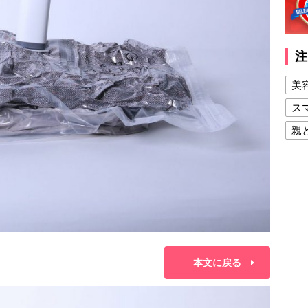
注
美
ス
親
健
美
夫
本文に戻る