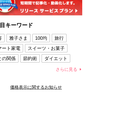
目キーワード
容
雅子さま
100均
旅行
マート家電
スイーツ・お菓子
との関係
節約術
ダイエット
康法
新製品
さらに見る
容賢者のダイエットグッズ
価格表示に関するお知らせ
との関係
新津春子
どか食い