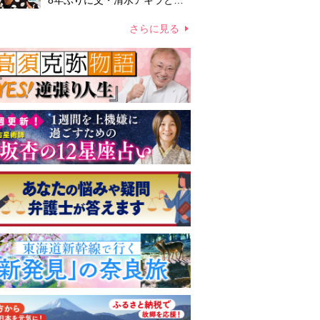
8年ぶりに父・清水アキラと共
演、本格的な活動再開に向かっ
ていたが…周囲が懸念していた
さらに見る
「不安定なところ」