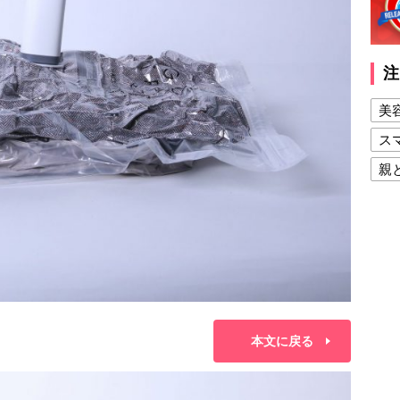
注
美
ス
親
健
美
夫
本文に戻る