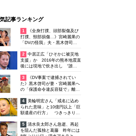
気記事ランキング
1
《全身打撲、頭部裂傷及び
打撲、頸部損傷…》宮崎麗果の
「DVの怪我」夫・黒木啓司の
逮捕で始まる「夫婦の闘争」
2
中居正広「ひそかに被災地
支援」か 2016年の熊本地震直
後には現地で炊き出し “誰に
も知られなくて良い”と、むし
ろ強まる福祉活動への思い
3
《DV事案で逮捕されてい
た》黒木啓司が妻・宮崎麗果へ
の「保護命令違反容疑で」離婚
協議は「第二ステージ」へ
4
美輪明宏さん「戒名に込め
られた意味」と10億円以上「巨
額遺産の行方」 つきっきりで
私生活をサポートしていた元俳
優が相続か
5
清水良太郎さん急逝、再起
を阻んだ孤独と葛藤 昨年には