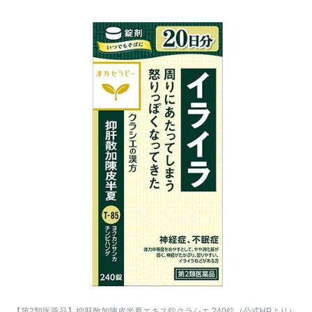
【第2類医薬品】抑肝散加陳皮半夏エキス錠クラシエ 240錠（公式HPより）