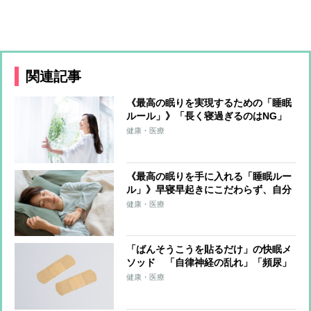
関連記事
《最高の眠りを実現するための「睡眠
ルール」》「長く寝過ぎるのはNG」
「夕食は就寝の2〜3時間前」「入浴は
健康・医療
1〜2時間前」「呼吸法などのリラクゼ
ーション」…効果的な睡眠術
《最高の眠りを手に入れる「睡眠ルー
ル」》早寝早起きにこだわらず、自分
に合ったリズムを選ぶことが重要 最
健康・医療
適環境は室温22〜24℃、布団の中33〜
34℃
「ばんそうこうを貼るだけ」の快眠メ
ソッド 「自律神経の乱れ」「頻尿」
「歯ぎしり」など症状別の貼り方も紹
健康・医療
介