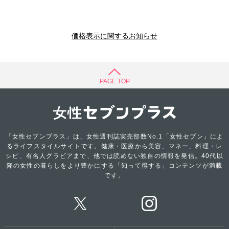
価格表示に関するお知らせ
PAGE TOP
「女性セブンプラス」は、女性週刊誌実売部数No.1「女性セブン」によ
るライフスタイルサイトです。健康・医療から美容、マネー、料理・レ
シピ、有名人グラビアまで、他では読めない独自の情報を発信。40代以
降の女性の暮らしをより豊かにする「知って得する」コンテンツが満載
です。