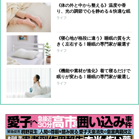
《体の外と中から整える》温度や香
り、光の調節で心を静める＆快適な眠
りへ導く！睡眠の専門家が選んだ快眠
ライフ
アイテム9選
《寝心地が格段に違う》睡眠の質を大
きく左右する！睡眠の専門家が厳選す
る「枕＆パッド」4選
ライフ
《機能や素材が進化》着て寝るだけで
眠りが変わる！睡眠の専門家が厳選し
たリカバリー系ウェア6選
ライフ