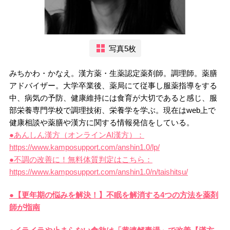
写真5枚
みちかわ・かなえ。漢方薬・生薬認定薬剤師。調理師。薬膳
アドバイザー。大学卒業後、薬局にて従事し服薬指導をする
中、病気の予防、健康維持には食育が大切であると感じ、服
部栄養専門学校で調理技術、栄養学を学ぶ。現在はweb上で
健康相談や薬膳や漢方に関する情報発信をしている。
●あんしん漢方（オンラインAI漢方）：
https://www.kamposupport.com/anshin1.0/lp/
●不調の改善に！無料体質判定はこちら：
https://www.kamposupport.com/anshin1.0/n/taishitsu/
●【更年期の悩みを解決！】不眠を解消する4つの方法を薬剤
師が指南