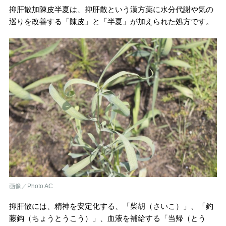
抑肝散加陳皮半夏は、抑肝散という漢方薬に水分代謝や気の
巡りを改善する「陳皮」と「半夏」が加えられた処方です。
画像／Photo AC
抑肝散には、精神を安定化する、「柴胡（さいこ）」、「釣
藤鈎（ちょうとうこう）」、血液を補給する「当帰（とう