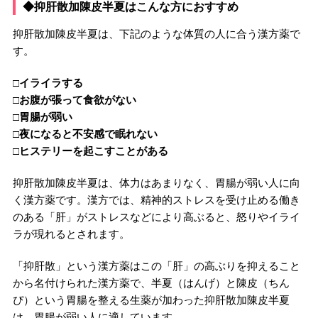
◆抑肝散加陳皮半夏はこんな方におすすめ
抑肝散加陳皮半夏は、下記のような体質の人に合う漢方薬で
す。
□イライラする
□お腹が張って食欲がない
□胃腸が弱い
□夜になると不安感で眠れない
□ヒステリーを起こすことがある
抑肝散加陳皮半夏は、体力はあまりなく、胃腸が弱い人に向
く漢方薬です。漢方では、精神的ストレスを受け止める働き
のある「肝」がストレスなどにより高ぶると、怒りやイライ
ラが現れるとされます。
「抑肝散」という漢方薬はこの「肝」の高ぶりを抑えること
から名付けられた漢方薬で、半夏（はんげ）と陳皮（ちん
ぴ）という胃腸を整える生薬が加わった抑肝散加陳皮半夏
は、胃腸が弱い人に適しています。