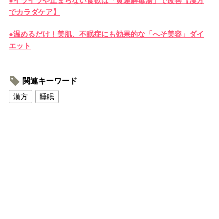
●イライラや止まらない食欲は「黄連解毒湯」で改善【漢方
でカラダケア】
●温めるだけ！美肌、不眠症にも効果的な「へそ美容」ダイ
エット
関連キーワード
漢方
睡眠