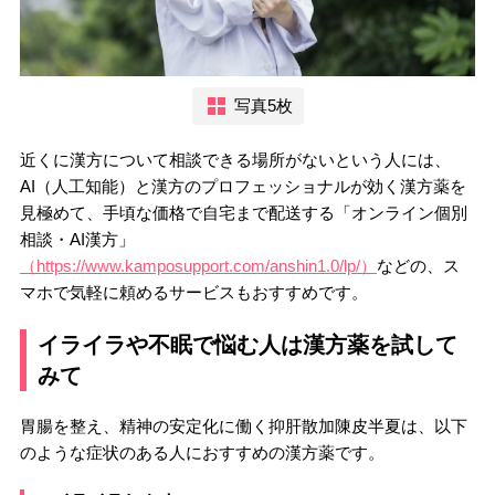
写真5枚
近くに漢方について相談できる場所がないという人には、
AI（人工知能）と漢方のプロフェッショナルが効く漢方薬を
見極めて、手頃な価格で自宅まで配送する「オンライン個別
相談・AI漢方」
（https://www.kamposupport.com/anshin1.0/lp/）
などの、ス
マホで気軽に頼めるサービスもおすすめです。
イライラや不眠で悩む人は漢方薬を試して
みて
胃腸を整え、精神の安定化に働く抑肝散加陳皮半夏は、以下
のような症状のある人におすすめの漢方薬です。