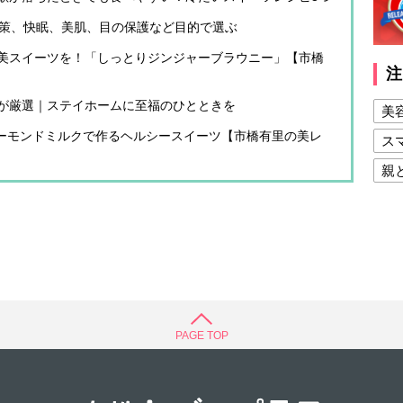
対策、快眠、美肌、目の保護など目的で選ぶ
美スイーツを！「しっとりジンジャーブラウニー」【市橋
注
が厳選｜ステイホームに至福のひとときを
美
アーモンドミルクで作るヘルシースイーツ【市橋有里の美レ
ス
親
健
美
夫
PAGE TOP