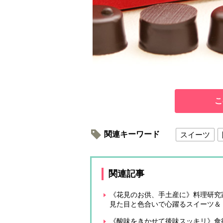
こ
関連キーワード
スイーツ
関連記事
《花見のお供、手土産に》料理研究
見た目と色合いで心躍るスイーツ
《酸味をきかせて後味スッキリ》食