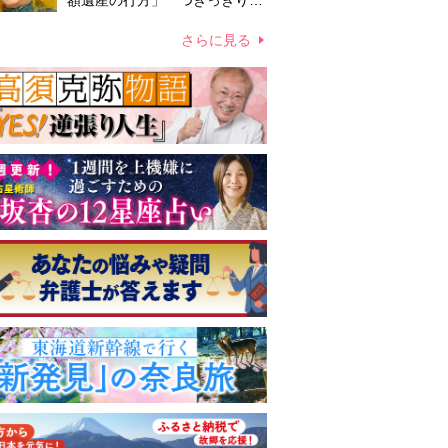
額遺産の行方」 つきっきりで
私生活をサポートしていた元俳
優が相続か
さらに見る