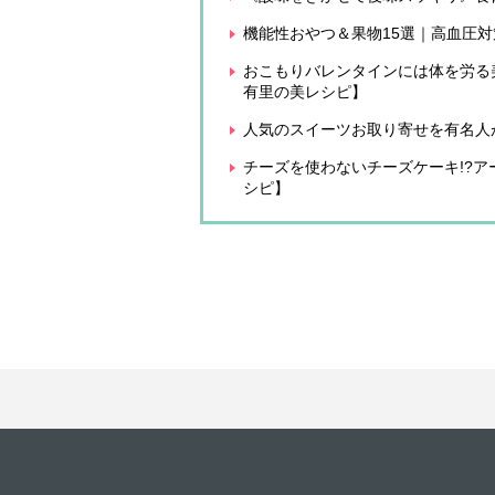
機能性おやつ＆果物15選｜高血圧
おこもりバレンタインには体を労る
有里の美レシピ】
人気のスイーツお取り寄せを有名人
チーズを使わないチーズケーキ!?
シピ】