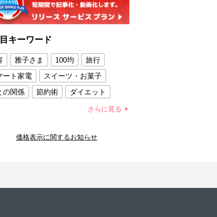
目キーワード
容
雅子さま
100均
旅行
マート家電
スイーツ・お菓子
との関係
節約術
ダイエット
康法
新製品
さらに見る
容賢者のダイエットグッズ
価格表示に関するお知らせ
との関係
新津春子
どか食い