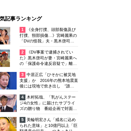
気記事ランキング
1
《全身打撲、頭部裂傷及び
打撲、頸部損傷…》宮崎麗果の
「DVの怪我」夫・黒木啓司の
逮捕で始まる「夫婦の闘争」
2
《DV事案で逮捕されてい
た》黒木啓司が妻・宮崎麗果へ
の「保護命令違反容疑で」離婚
協議は「第二ステージ」へ
3
中居正広「ひそかに被災地
支援」か 2016年の熊本地震直
後には現地で炊き出し “誰に
も知られなくて良い”と、むし
ろ強まる福祉活動への思い
4
木村拓哉、「乳がんステー
ジ4の女性」に届けたサプライ
ズの贈り物 番組企画で対面し
たファンが、夢と希望を与える
心遣いに「うれしくて号泣しま
5
美輪明宏さん「戒名に込め
した」
られた意味」と10億円以上「巨