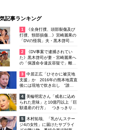
気記事ランキング
1
《全身打撲、頭部裂傷及び
打撲、頸部損傷…》宮崎麗果の
「DVの怪我」夫・黒木啓司の
逮捕で始まる「夫婦の闘争」
2
《DV事案で逮捕されてい
た》黒木啓司が妻・宮崎麗果へ
の「保護命令違反容疑で」離婚
協議は「第二ステージ」へ
3
中居正広「ひそかに被災地
支援」か 2016年の熊本地震直
後には現地で炊き出し “誰に
も知られなくて良い”と、むし
ろ強まる福祉活動への思い
4
美輪明宏さん「戒名に込め
られた意味」と10億円以上「巨
額遺産の行方」 つきっきりで
私生活をサポートしていた元俳
優が相続か
5
木村拓哉、「乳がんステー
ジ4の女性」に届けたサプライ