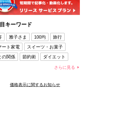
目キーワード
容
雅子さま
100均
旅行
マート家電
スイーツ・お菓子
との関係
節約術
ダイエット
康法
新製品
さらに見る
容賢者のダイエットグッズ
価格表示に関するお知らせ
との関係
新津春子
どか食い