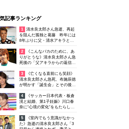
気記事ランキング
1
清水良太郎さん急逝、再起
を阻んだ孤独と葛藤 昨年には
8年ぶりに父・清水アキラと共
演、本格的な活動再開に向かっ
ていたが…周囲が懸念していた
2
《こんなバカのために、あ
「不安定なところ」
りがとうな》清水良太郎さん急
死後の「父アキラからの返信」
布施辰徳が涙で明かす「順番が
違う」
3
《亡くなる直前にも笑顔》
清水良太郎さん急死、布施辰徳
が明かす「誕生会」とその後の
メッセージ
4
《サッカー日本代表・板倉
滉と結婚、第1子妊娠》川口春
奈に“心境の変化”をもたらした
主演映画『ママせか』 身を削
って「がんに蝕まれる母」を演
5
《室内でもう意識がなかっ
じた壮絶な撮影現場
た》急逝の清水良太郎さん「3