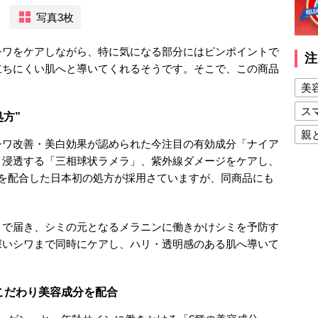
写真3枚
シワをケアしながら、特に気になる部分にはピンポイントで
注
立ちにくい肌へと導いてくれるそうです。そこで、この商品
美
ス
方”
親
シワ改善・美白効果が認められた今注目の有効成分「ナイア
健
く浸透する「三相球状ラメラ」、紫外線ダメージをケアし、
」を配合した日本初の処方が採用さていますが、同商品にも
美
夫
まで届き、シミの元となるメラニンに働きかけシミを予防す
深いシワまで同時にケアし、ハリ・透明感のある肌へ導いて
こだわり美容成分を配合