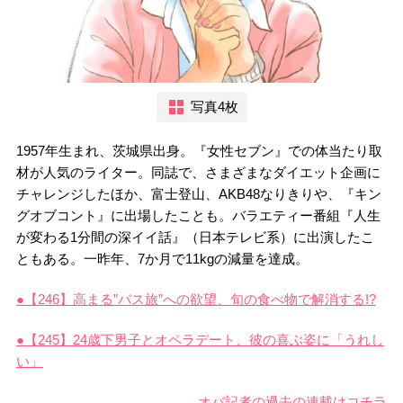
写真4枚
1957年生まれ、茨城県出身。『女性セブン』での体当たり取
材が人気のライター。同誌で、さまざまなダイエット企画に
チャレンジしたほか、富士登山、AKB48なりきりや、『キン
グオブコント』に出場したことも。バラエティー番組『人生
が変わる1分間の深イイ話』（日本テレビ系）に出演したこ
ともある。一昨年、7か月で11kgの減量を達成。
●【246】高まる”バス旅”への欲望、旬の食べ物で解消する!?
●【245】24歳下男子とオペラデート、彼の喜ぶ姿に「うれし
い」
→オバ記者の過去の連載はコチラ