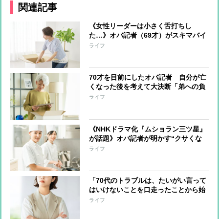
関連記事
《女性リーダーは小さく舌打ちし
た…》オバ記者（69才）がスキマバイ
トに挑戦「私に肉体労働をする資格は
ライフ
あるか？」実働7時間・報酬1万2千
円“引っ越しの梱包作業”一部始終
70才を目前にしたオバ記者 自分が亡
くなった後を考えて大決断「弟への負
担は最小限にしたい」と“この世の荷
ライフ
物”の片付け開始 年の功でわかった
上手く片付けるコツ
《NHKドラマ化『ムショラン三ツ星』
が話題》オバ記者が明かす“クサくな
いメシ”を作る管理栄養士の話、そし
ライフ
て「元受刑者と私とどこが違うのか」
という自問
「70代のトラブルは、たいがい言って
はいけないことを口走ったことから始
まっている」オバ記者（69）は“老年
ライフ
期”を受け入れられるか 痛感する“が
まん力の減少”