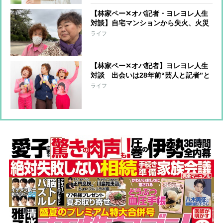
【林家ペー✕オバ記者・ヨレヨレ人生
対談】自宅マンションから失火、火災
保険に入っておらず周辺住宅への補償
ライフ
を担うことに…「10年分の喜怒哀楽を
味わいました」
【林家ペー✕オバ記者】ヨレヨレ人生
対談 出会いは28年前“芸人と記者”と
いう関係から“芸人とマネジャー”にな
ライフ
るまで