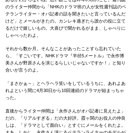
のライター仲間から「NHKのドラマ班の人が女性週刊誌のベ
テランライター・オバ記者の話を聞きたいと言っているんだ
けど」とメールがきたの。カンレキ過ぎたら誰かの役に立て
るだけで嬉しいもの。大喜びで聞かれるがまま、しゃべりに
しゃべったわよ。
それから数か月。そんなことがあったことすら忘れていた
ら、「すごいです。NHKドラマ『半径5メートル』で永作博
美さんが野原さんを演じるらしいじゃないですか！」と知り
合いが言うのよ。
「まさかぁ～」とヘラヘラ笑いをしているうちに、あれよあ
れよという間に4月30日から10回連続のドラマが始まっちゃ
った。
直後からライター仲間は「永作さんがオバ記者に見えたよ」
だの、「リアルすぎる」だの大好評。霞ヶ関のお役人の仲良
しは、「ドラマとして面白い」とすぐにメールをくれたよ。
まあ、しかし、永作さん演じるベテランライターのモデルが