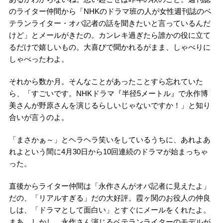
のライター仲間から「NHKのドラマ班の人が女性週刊誌のベ
テランライター・オバ記者の話を聞きたいと言っているんだ
けど」とメールがきたの。カンレキ過ぎたら誰かの役に立て
るだけで嬉しいもの。大喜びで聞かれるがまま、しゃべりに
しゃべったわよ。
それから数か月。そんなことがあったことすら忘れていた
ら、「すごいです。NHKドラマ『半径5メートル』で永作博
美さんが野原さんを演じるらしいじゃないですか！」と知り
合いが言うのよ。
「まさかぁ～」とヘラヘラ笑いをしているうちに、あれよあ
れよという間に4月30日から10回連続のドラマが始まっちゃ
った。
直後からライター仲間は「永作さんがオバ記者に見えたよ」
だの、「リアルすぎる」だの大好評。霞ヶ関のお役人の仲良
しは、「ドラマとして面白い」とすぐにメールをくれたよ。
まあ、しかし、永作さん演じるベテランライターのモデルが