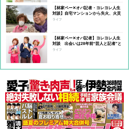
【林家ペー✕オバ記者・ヨレヨレ人生
対談】自宅マンションから失火、火災
保険に入っておらず周辺住宅への補償
ライフ
を担うことに…「10年分の喜怒哀楽を
味わいました」
【林家ペー✕オバ記者】ヨレヨレ人生
対談 出会いは28年前“芸人と記者”と
いう関係から“芸人とマネジャー”にな
ライフ
るまで