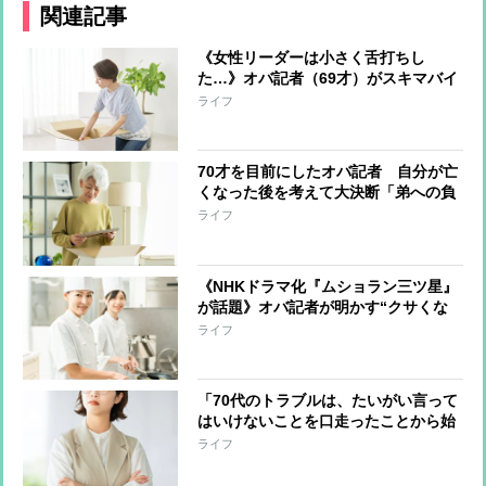
関連記事
《女性リーダーは小さく舌打ちし
た…》オバ記者（69才）がスキマバイ
トに挑戦「私に肉体労働をする資格は
ライフ
あるか？」実働7時間・報酬1万2千
円“引っ越しの梱包作業”一部始終
70才を目前にしたオバ記者 自分が亡
くなった後を考えて大決断「弟への負
担は最小限にしたい」と“この世の荷
ライフ
物”の片付け開始 年の功でわかった
上手く片付けるコツ
《NHKドラマ化『ムショラン三ツ星』
が話題》オバ記者が明かす“クサくな
いメシ”を作る管理栄養士の話、そし
ライフ
て「元受刑者と私とどこが違うのか」
という自問
「70代のトラブルは、たいがい言って
はいけないことを口走ったことから始
まっている」オバ記者（69）は“老年
ライフ
期”を受け入れられるか 痛感する“が
まん力の減少”