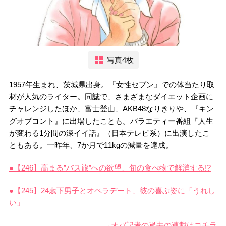
写真4枚
1957年生まれ、茨城県出身。『女性セブン』での体当たり取
材が人気のライター。同誌で、さまざまなダイエット企画に
チャレンジしたほか、富士登山、AKB48なりきりや、『キン
グオブコント』に出場したことも。バラエティー番組『人生
が変わる1分間の深イイ話』（日本テレビ系）に出演したこ
ともある。一昨年、7か月で11kgの減量を達成。
●【246】高まる”バス旅”への欲望、旬の食べ物で解消する!?
●【245】24歳下男子とオペラデート、彼の喜ぶ姿に「うれし
い」
→オバ記者の過去の連載はコチラ