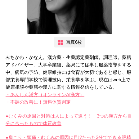
写真6枚
みちかわ・かなえ。漢方薬・生薬認定薬剤師。調理師。薬膳
アドバイザー。大学卒業後、薬局にて従事し服薬指導をする
中、病気の予防、健康維持には食育が大切であると感じ、服
部栄養専門学校で調理技術、栄養学を学ぶ。現在はweb上で
健康相談や薬膳や漢方に関する情報発信をしている。
・あんしん漢方（オンラインAI漢方）
・不調の改善に！無料体質判定
●むくみの原因と対策は人によって違う！ 3つの漢方から自
分に合ったもので体質改善
●肩こり・頭痛・むくみの原因は目!?たった3分でできる眼精