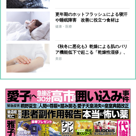
更年期のホットフラッシュによる寝汗
や睡眠障害 改善に役立つ食材は
GABAを含むかぼちゃ【医師解説】
健康・医療
《秋冬に悪化も》乾燥による肌のバリ
ア機能低下で起こる「乾燥性湿疹」、
予防に欠かせない食べ物は？
美容