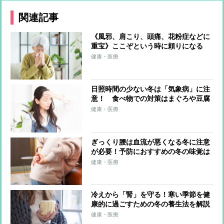
関連記事
《風邪、肩こり、頭痛、花粉症などに
重宝》ここぞという時に頼りになる
「葛根湯」 充分な効果を実感するた
健康・医療
めの“正しい飲み方”と“注意すべきこ
と”
日照時間の少ない冬は「気象病」に注
意！ 食べ物での対策はまぐろや豆腐
【医師解説】
健康・医療
ぎっくり腰は血流が悪くなる冬に注意
が必要！予防におすすめの冬の味覚は
大根や鮭
健康・医療
冷えから「腎」を守る！寒い季節を健
康的に過ごすための冬の養生法を解説
健康・医療