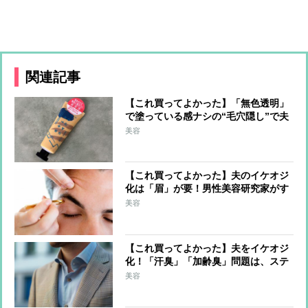
関連記事
【これ買ってよかった】「無色透明」
で塗っている感ナシの“毛穴隠し”で夫
がイケオジに！男性美容研究家がすす
美容
める「肌補正クリーム」とは？
【これ買ってよかった】夫のイケオジ
化は「眉」が要！男性美容研究家がす
すめる美眉キープの簡単スタイリング
美容
アイテムは？
【これ買ってよかった】夫をイケオジ
化！「汗臭」「加齢臭」問題は、ステ
ィックタイプの男性用制汗剤で対策
美容