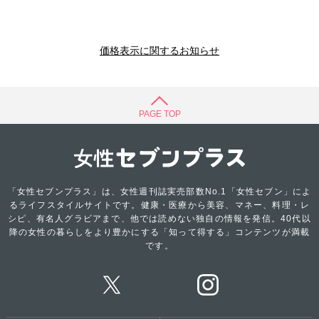
価格表示に関するお知らせ
PAGE TOP
「女性セブンプラス」は、女性週刊誌実売部数No.1「女性セブン」によ
るライフスタイルサイトです。健康・医療から美容、マネー、料理・レ
シピ、有名人グラビアまで、他では読めない独自の情報を発信。40代以
降の女性の暮らしをより豊かにする「知って得する」コンテンツが満載
です。