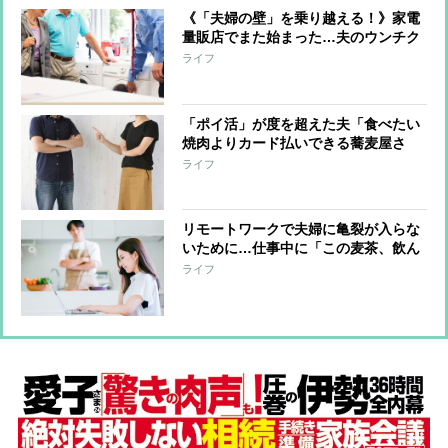
《「夫婦の壁」を乗り越える！》家電
量販店でまた始まった…夫のウンチク
をすぐに終わらせる秘策とは？
ライフ
「ポイ活」が度を超えた夫「食べたい
焼肉よりカード払いできる蕎麦屋さ
ん」、うんざりした妻がとるべき行動
ライフ
は？脳科学のプロが出した結論
リモートワークで夫婦に亀裂が入らな
いために…仕事中に「この麦茶、飲ん
でもいい？」もダメ、空間も時間もわ
ライフ
けるのが円満のカギ