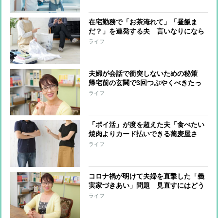
在宅勤務で「お茶淹れて」「昼飯ま
だ？」を連発する夫 言いなりになら
ないために妻がすべきこと
ライフ
夫婦が会話で衝突しないための秘策
帰宅前の玄関で3回つぶやくべきたっ
た2文字の言葉
ライフ
「ポイ活」が度を超えた夫「食べたい
焼肉よりカード払いできる蕎麦屋さ
ん」、うんざりした妻がとるべき行動
ライフ
は？脳科学のプロが出した結論
コロナ禍が明けて夫婦を直撃した「義
実家づきあい」問題 見直すにはどう
したらいいのか？
ライフ