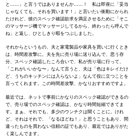
と……」と言うではありませんか……！ 私は即座に「妥当
じゃなくても、それを買います！」と言いたい衝動にかられ
たけれど、彼のスペック確認欲求を満足させるために「そこ
のマッサージ機でマッサージしてるから、終わったら呼んで
ね」と返し、ひとしきり暇をつぶしました。
それからというもの、夫と家電製品や家具を買いに行くとき
は、時間差攻撃に。夫を先に売り場に送り込んで、思う存
分、スペック確認したころ合いで、私が売り場に行って、
「これがいいかな〜」なんて言うと、夫は「色はキレイだけ
ど、うちのキッチンには入らないよ」なんて役に立つことを
言ってくれます。この時間差攻撃、かなりおすすめですよ。
最近では、ネットで事前にかなりのスペック確認ができるの
で、売り場でのスペック確認は、かなり時間短縮できてま
す。まぁ、それでも、多少のウンチクは聞くことに。けれ
ど、それはそれで、「なるほどね！」と思うこともあり、間
違ったものを買わない信頼の証でもあり、最近ではありがた
く楽しんでます。