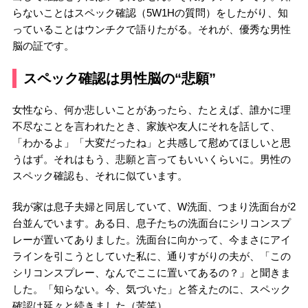
らないことはスペック確認（5W1Hの質問）をしたがり、知
っていることはウンチクで語りたがる。それが、優秀な男性
脳の証です。
スペック確認は男性脳の“悲願”
女性なら、何か悲しいことがあったら、たとえば、誰かに理
不尽なことを言われたとき、家族や友人にそれを話して、
「わかるよ」「大変だったね」と共感して慰めてほしいと思
うはず。それはもう、悲願と言ってもいいくらいに。男性の
スペック確認も、それに似ています。
我が家は息子夫婦と同居していて、W洗面、つまり洗面台が2
台並んでいます。ある日、息子たちの洗面台にシリコンスプ
レーが置いてありました。洗面台に向かって、今まさにアイ
ラインを引こうとしていた私に、通りすがりの夫が、「この
シリコンスプレー、なんでここに置いてあるの？」と聞きま
した。「知らない。今、気づいた」と答えたのに、スペック
確認は延々と続きました（苦笑）。