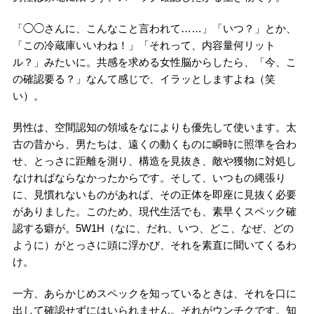
「◯◯さんに、こんなこと言われて……」「いつ？」とか、
「この冷蔵庫いいわね！」「それって、内容量何リット
ル？」みたいに。共感を求める女性脳からしたら、「今、こ
の確認要る？」なんて感じで、イラッとしますよね（笑
い）。
男性は、空間認知の領域をなによりも優先して使います。太
古の昔から、男たちは、遠くの動くものに瞬時に照準を合わ
せ、とっさに距離を測り、構造を見抜き、敵や獲物に対処し
なければならなかったからです。そして、いつもの縄張り
に、見慣れないものがあれば、その正体を即座に見抜く必要
がありました。このため、現代生活でも、素早くスペック確
認する癖が。5W1H（なに、だれ、いつ、どこ、なぜ、どの
ように）がとっさに頭に浮かび、それを素直に聞いてくるわ
け。
一方、あらかじめスペックを知っているときは、それを口に
出して確認せずにはいられません。それがウンチクです。知