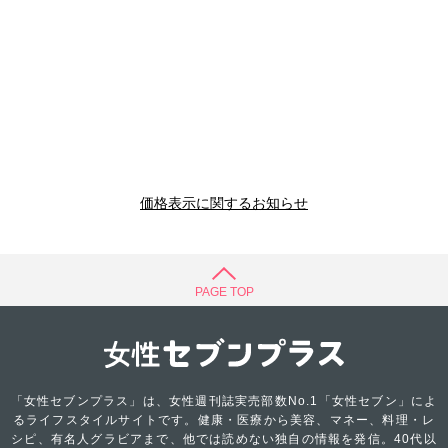
価格表示に関するお知らせ
PAGE TOP
「女性セブンプラス」は、女性週刊誌実売部数No.1「女性セブン」によ
るライフスタイルサイトです。健康・医療から美容、マネー、料理・レ
シピ、有名人グラビアまで、他では読めない独自の情報を発信。40代以