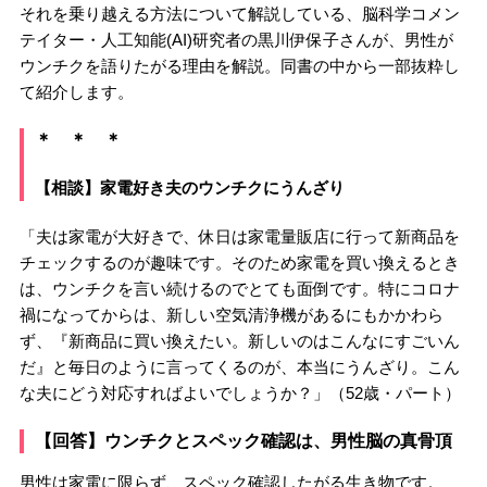
それを乗り越える方法について解説している、脳科学コメン
テイター・人工知能(AI)研究者の黒川伊保子さんが、男性が
ウンチクを語りたがる理由を解説。同書の中から一部抜粋し
て紹介します。
＊ ＊ ＊
【相談】家電好き夫のウンチクにうんざり
「夫は家電が大好きで、休日は家電量販店に行って新商品を
チェックするのが趣味です。そのため家電を買い換えるとき
は、ウンチクを言い続けるのでとても面倒です。特にコロナ
禍になってからは、新しい空気清浄機があるにもかかわら
ず、『新商品に買い換えたい。新しいのはこんなにすごいん
だ』と毎日のように言ってくるのが、本当にうんざり。こん
な夫にどう対応すればよいでしょうか？」（52歳・パート）
【回答】ウンチクとスペック確認は、男性脳の真骨頂
男性は家電に限らず、スペック確認したがる生き物です。