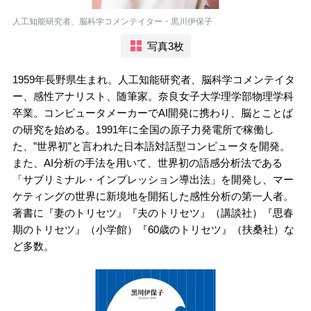
人工知能研究者、脳科学コメンテイター・黒川伊保子
写真3枚
1959年長野県生まれ。人工知能研究者、脳科学コメンテイタ
ー、感性アナリスト、随筆家。奈良女子大学理学部物理学科
卒業。コンピュータメーカーでAI開発に携わり、脳とことば
の研究を始める。1991年に全国の原子力発電所で稼働し
た、”世界初”と言われた日本語対話型コンピュータを開発。
また、AI分析の手法を用いて、世界初の語感分析法である
「サブリミナル・インプレッション導出法」を開発し、マー
ケティングの世界に新境地を開拓した感性分析の第一人者。
著書に『妻のトリセツ』『夫のトリセツ』（講談社）『思春
期のトリセツ』（小学館）『60歳のトリセツ』（扶桑社）な
ど多数。