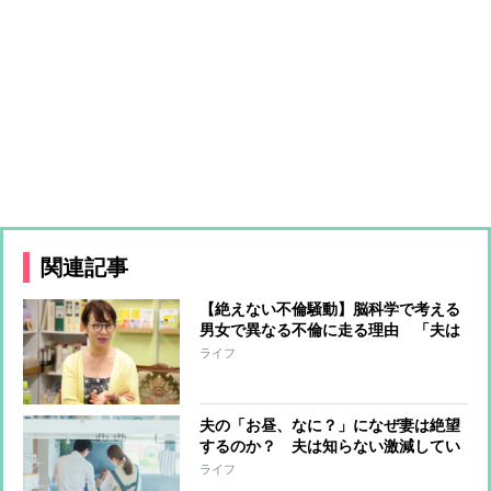
関連記事
【絶えない不倫騒動】脳科学で考える
男女で異なる不倫に走る理由 「夫は
ただの浮気、妻は本気」は本当だっ
ライフ
た!?
夫の「お昼、なに？」になぜ妻は絶望
するのか？ 夫は知らない激減してい
く“愛情ポイント”
ライフ